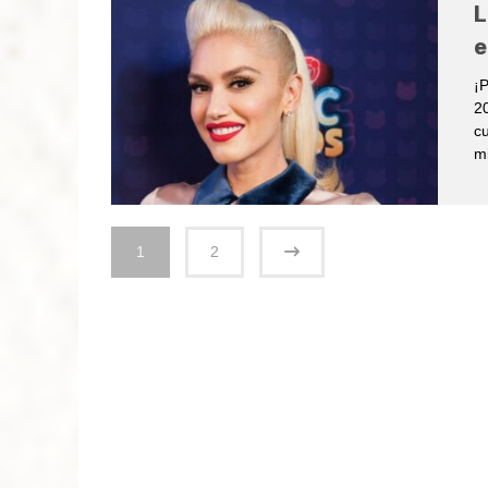
L
e
¡P
20
cu
m
1
2