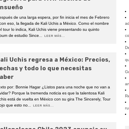
nsueño
spués de una larga espera, por fin inicia el mes de Febrero
con eso, la llegada de Kali Uchis a México. Como el nombre
ad
l tour lo indica, Kali Uchis viene presentando su quinto
bum de estudio Since
...
co
LEER MÁS...
De
ali Uchis regresa a México: Precios,
q
echas y todo lo que necesitas
G
aber
an
xto por: Bonnie Hagar ¿Listos para una noche que no van a
vidar? Porque la tremenda noticia es que la talentosa Kali
R
his está de vuelta en México con su gira The Sincerely, Tour
ojo que esto no
...
LEER MÁS...
ru