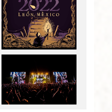
Tecate
Pal
Norte
2020