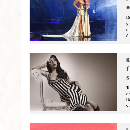
e
De
y 
de
ál
K
f
s
Te
ol
Uc
y 