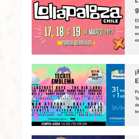
L
g
El
li
ed
es
¡
E
Po
Te
de
te