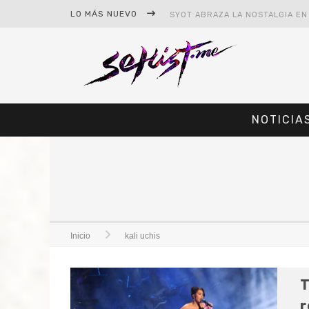
LO MÁS NUEVO
NOTICIA
#CINE – STAR WARS: THE MAND
#CINE – SPIDER-MAN: UN NUEV
Inicio
kali uchis
T
r