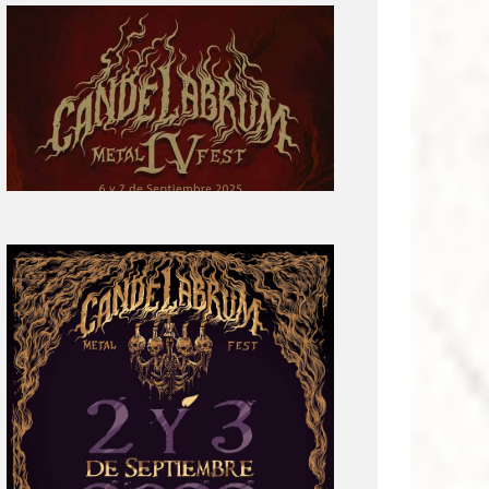
Primera
parte
del
cartel:
Candelabrum
Metal
Fest
Cuarta
Edición
Revelación
de
Cartel:
Candelabrum
Metal
Fest
2022