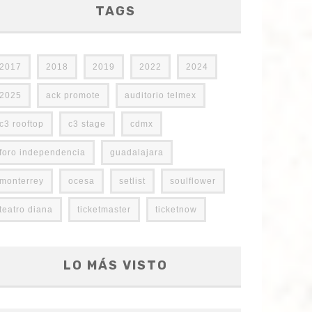
TAGS
2017
2018
2019
2022
2024
2025
ack promote
auditorio telmex
c3 rooftop
c3 stage
cdmx
foro independencia
guadalajara
monterrey
ocesa
setlist
soulflower
teatro diana
ticketmaster
ticketnow
LO MÁS VISTO