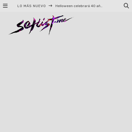
LO MÁS NUEVO
Helloween celebrará 40 años de historia con conciertos en Ciudad de México y Guadalajara
El TRI anuncia concierto en el Palacio de los Deportes con Adicto al Rocanrol
Del perreo clásico a la nueva escuela: 5 canciones que queremos escuchar en Dale Mixx 2026
El legado musical de Santa Sabina presente en Guadalajara
Ereb Altor: Los herederos del Epic Viking Metal anuncian su esperada gira por México
#Cine – Star Wars: The Mandalorian and Grogu – Reseña
#Cine – Spider-Man: Un nuevo día – Reseña
Syot abraza la nostalgia en «Blame», el primer adelanto de su EP debut