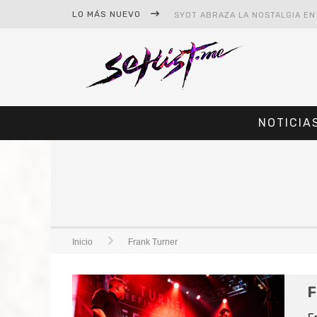
LO MÁS NUEVO
NOTICIA
#CINE – STAR WARS: THE MAND
#CINE – SPIDER-MAN: UN NUEV
Inicio
Frank Turner
F