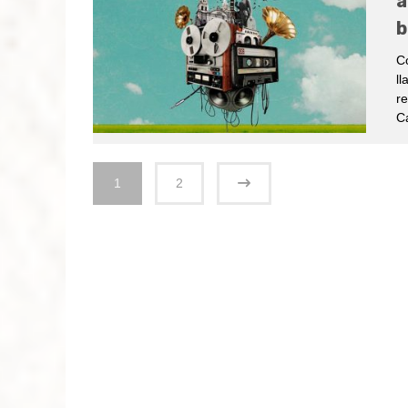
a
b
Co
ll
re
C
1
2