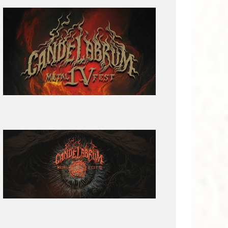
Lo
que
tienes
que
saber
de
Candelabrum
Metal
Fest
2025
Revelación
de
Cartel:
Candelabrum
Metal
Fest
Segunda
Edición