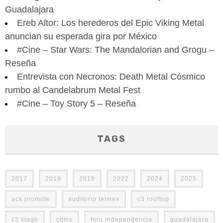
Guadalajara
Ereb Altor: Los herederos del Epic Viking Metal
anuncian su esperada gira por México
#Cine – Star Wars: The Mandalorian and Grogu –
Reseña
Entrevista con Necronos: Death Metal Cósmico
rumbo al Candelabrum Metal Fest
#Cine – Toy Story 5 – Reseña
TAGS
2017
2018
2019
2022
2024
2025
ack promote
auditorio telmex
c3 rooftop
c3 stage
cdmx
foro independencia
guadalajara