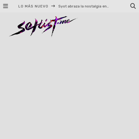
LO MÁS NUEVO
Syot abraza la nostalgia en «Blame», el primer adelanto de su EP debut
Helloween celebrará 40 años de historia con conciertos en Ciudad de México y Guadalajara
El TRI anuncia concierto en el Palacio de los Deportes con Adicto al Rocanrol
Del perreo clásico a la nueva escuela: 5 canciones que queremos escuchar en Dale Mixx 2026
El legado musical de Santa Sabina presente en Guadalajara
Ereb Altor: Los herederos del Epic Viking Metal anuncian su esperada gira por México
#Cine – Star Wars: The Mandalorian and Grogu – Reseña
#Cine – Spider-Man: Un nuevo día – Reseña