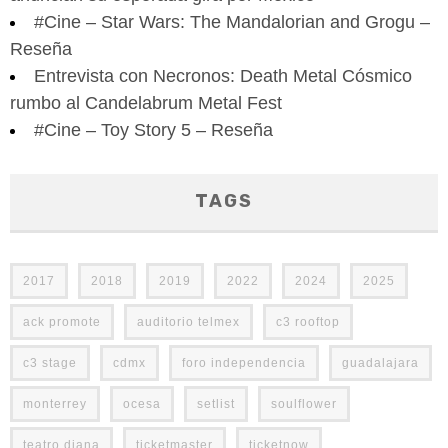
#Cine – Star Wars: The Mandalorian and Grogu –
Reseña
Entrevista con Necronos: Death Metal Cósmico
rumbo al Candelabrum Metal Fest
#Cine – Toy Story 5 – Reseña
TAGS
2017
2018
2019
2022
2024
2025
ack promote
auditorio telmex
c3 rooftop
c3 stage
cdmx
foro independencia
guadalajara
monterrey
ocesa
setlist
soulflower
teatro diana
ticketmaster
ticketnow