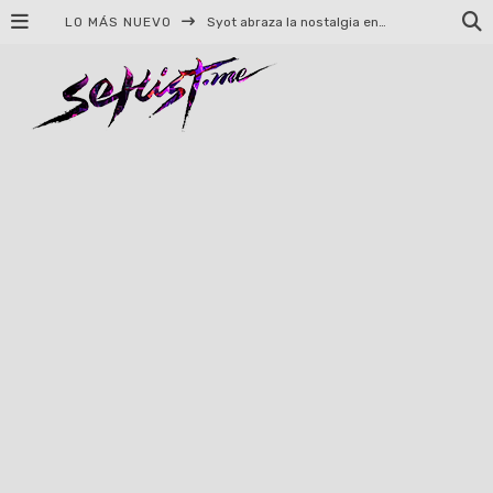
LO MÁS NUEVO
Syot abraza la nostalgia en «Blame», el primer adelanto de su EP debut
Helloween celebrará 40 años de historia con conciertos en Ciudad de México y Guadalajara
El TRI anuncia concierto en el Palacio de los Deportes con Adicto al Rocanrol
Del perreo clásico a la nueva escuela: 5 canciones que queremos escuchar en Dale Mixx 2026
El legado musical de Santa Sabina presente en Guadalajara
Ereb Altor: Los herederos del Epic Viking Metal anuncian su esperada gira por México
#Cine – Star Wars: The Mandalorian and Grogu – Reseña
#Cine – Spider-Man: Un nuevo día – Reseña