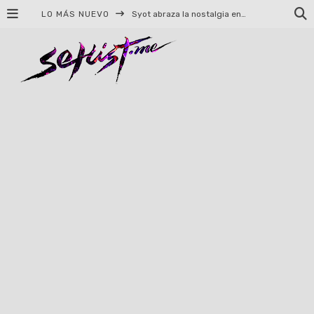
LO MÁS NUEVO
Syot abraza la nostalgia en «Blame», el primer adelanto de su EP debut
Helloween celebrará 40 años de historia con conciertos en Ciudad de México y Guadalajara
El TRI anuncia concierto en el Palacio de los Deportes con Adicto al Rocanrol
Del perreo clásico a la nueva escuela: 5 canciones que queremos escuchar en Dale Mixx 2026
El legado musical de Santa Sabina presente en Guadalajara
Ereb Altor: Los herederos del Epic Viking Metal anuncian su esperada gira por México
#Cine – Star Wars: The Mandalorian and Grogu – Reseña
#Cine – Spider-Man: Un nuevo día – Reseña