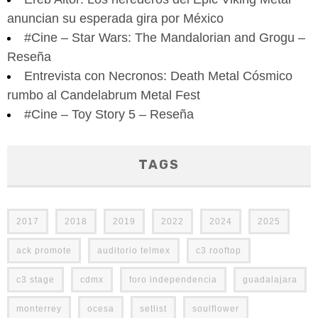
anuncian su esperada gira por México
#Cine – Star Wars: The Mandalorian and Grogu –
Reseña
Entrevista con Necronos: Death Metal Cósmico
rumbo al Candelabrum Metal Fest
#Cine – Toy Story 5 – Reseña
TAGS
2017
2018
2019
2022
2024
2025
ack promote
auditorio telmex
c3 rooftop
c3 stage
cdmx
foro independencia
guadalajara
monterrey
ocesa
setlist
soulflower