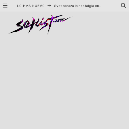
LO MÁS NUEVO
Syot abraza la nostalgia en «Blame», el primer adelanto de su EP debut
Helloween celebrará 40 años de historia con conciertos en Ciudad de México y Guadalajara
El TRI anuncia concierto en el Palacio de los Deportes con Adicto al Rocanrol
Del perreo clásico a la nueva escuela: 5 canciones que queremos escuchar en Dale Mixx 2026
El legado musical de Santa Sabina presente en Guadalajara
Ereb Altor: Los herederos del Epic Viking Metal anuncian su esperada gira por México
#Cine – Star Wars: The Mandalorian and Grogu – Reseña
#Cine – Spider-Man: Un nuevo día – Reseña