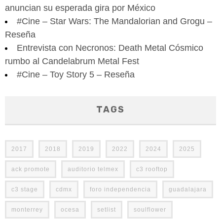
anuncian su esperada gira por México
#Cine – Star Wars: The Mandalorian and Grogu –
Reseña
Entrevista con Necronos: Death Metal Cósmico
rumbo al Candelabrum Metal Fest
#Cine – Toy Story 5 – Reseña
TAGS
2017
2018
2019
2022
2024
2025
ack promote
auditorio telmex
c3 rooftop
c3 stage
cdmx
foro independencia
guadalajara
monterrey
ocesa
setlist
soulflower