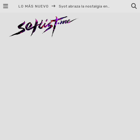
LO MÁS NUEVO
Syot abraza la nostalgia en «Blame», el primer adelanto de su EP debut
Helloween celebrará 40 años de historia con conciertos en Ciudad de México y Guadalajara
El TRI anuncia concierto en el Palacio de los Deportes con Adicto al Rocanrol
Del perreo clásico a la nueva escuela: 5 canciones que queremos escuchar en Dale Mixx 2026
El legado musical de Santa Sabina presente en Guadalajara
Ereb Altor: Los herederos del Epic Viking Metal anuncian su esperada gira por México
#Cine – Star Wars: The Mandalorian and Grogu – Reseña
#Cine – Spider-Man: Un nuevo día – Reseña