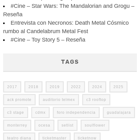
#Cine – Star Wars: The Mandalorian and Grogu –
Reseña
Entrevista con Necronos: Death Metal Cósmico
rumbo al Candelabrum Metal Fest
#Cine – Toy Story 5 – Reseña
TAGS
2017
2018
2019
2022
2024
2025
ack promote
auditorio telmex
c3 rooftop
c3 stage
cdmx
foro independencia
guadalajara
monterrey
ocesa
setlist
soulflower
teatro diana
ticketmaster
ticketnow