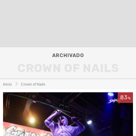
ARCHIVADO
CROWN OF NAILS
Inicio
Crown of Nails
83
%