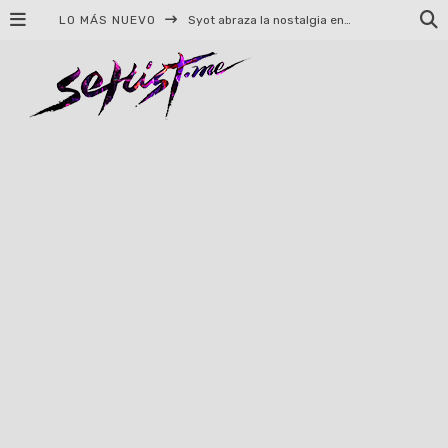
LO MÁS NUEVO
Syot abraza la nostalgia en «Blame», el primer adelanto de su EP debut
Helloween celebrará 40 años de historia con conciertos en Ciudad de México y Guadalajara
El TRI anuncia concierto en el Palacio de los Deportes con Adicto al Rocanrol
Del perreo clásico a la nueva escuela: 5 canciones que queremos escuchar en Dale Mixx 2026
El legado musical de Santa Sabina presente en Guadalajara
Ereb Altor: Los herederos del Epic Viking Metal anuncian su esperada gira por México
#Cine – Star Wars: The Mandalorian and Grogu – Reseña
#Cine – Spider-Man: Un nuevo día – Reseña