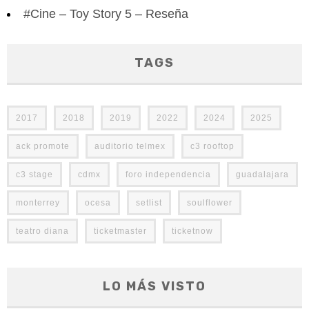
#Cine – Toy Story 5 – Reseña
TAGS
2017
2018
2019
2022
2024
2025
ack promote
auditorio telmex
c3 rooftop
c3 stage
cdmx
foro independencia
guadalajara
monterrey
ocesa
setlist
soulflower
teatro diana
ticketmaster
ticketnow
LO MÁS VISTO