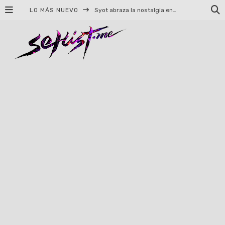
LO MÁS NUEVO
Syot abraza la nostalgia en «Blame», el primer adelanto de su EP debut
Helloween celebrará 40 años de historia con conciertos en Ciudad de México y Guadalajara
El TRI anuncia concierto en el Palacio de los Deportes con Adicto al Rocanrol
Del perreo clásico a la nueva escuela: 5 canciones que queremos escuchar en Dale Mixx 2026
El legado musical de Santa Sabina presente en Guadalajara
Ereb Altor: Los herederos del Epic Viking Metal anuncian su esperada gira por México
#Cine – Star Wars: The Mandalorian and Grogu – Reseña
#Cine – Spider-Man: Un nuevo día – Reseña