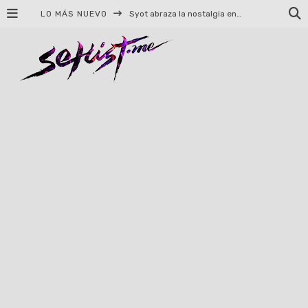
LO MÁS NUEVO
Syot abraza la nostalgia en «Blame», el primer adelanto de su EP debut
Helloween celebrará 40 años de historia con conciertos en Ciudad de México y Guadalajara
El TRI anuncia concierto en el Palacio de los Deportes con Adicto al Rocanrol
Del perreo clásico a la nueva escuela: 5 canciones que queremos escuchar en Dale Mixx 2026
El legado musical de Santa Sabina presente en Guadalajara
Ereb Altor: Los herederos del Epic Viking Metal anuncian su esperada gira por México
#Cine – Star Wars: The Mandalorian and Grogu – Reseña
#Cine – Spider-Man: Un nuevo día – Reseña