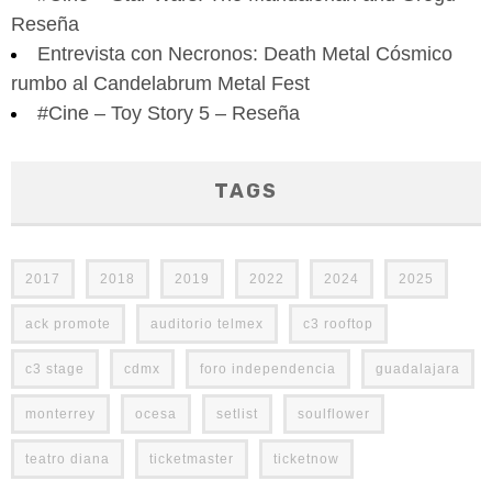
Reseña
Entrevista con Necronos: Death Metal Cósmico
rumbo al Candelabrum Metal Fest
#Cine – Toy Story 5 – Reseña
TAGS
2017
2018
2019
2022
2024
2025
ack promote
auditorio telmex
c3 rooftop
c3 stage
cdmx
foro independencia
guadalajara
monterrey
ocesa
setlist
soulflower
teatro diana
ticketmaster
ticketnow