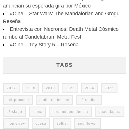
anuncian su esperada gira por México
#Cine – Star Wars: The Mandalorian and Grogu –
Reseña
Entrevista con Necronos: Death Metal Cósmico
rumbo al Candelabrum Metal Fest
#Cine – Toy Story 5 – Reseña
TAGS
2017
2018
2019
2022
2024
2025
ack promote
auditorio telmex
c3 rooftop
c3 stage
cdmx
foro independencia
guadalajara
monterrey
ocesa
setlist
soulflower