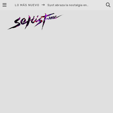
LO MÁS NUEVO
Syot abraza la nostalgia en «Blame», el primer adelanto de su EP debut
Helloween celebrará 40 años de historia con conciertos en Ciudad de México y Guadalajara
El TRI anuncia concierto en el Palacio de los Deportes con Adicto al Rocanrol
Del perreo clásico a la nueva escuela: 5 canciones que queremos escuchar en Dale Mixx 2026
El legado musical de Santa Sabina presente en Guadalajara
Ereb Altor: Los herederos del Epic Viking Metal anuncian su esperada gira por México
#Cine – Star Wars: The Mandalorian and Grogu – Reseña
#Cine – Spider-Man: Un nuevo día – Reseña