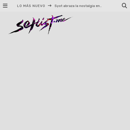
LO MÁS NUEVO
Syot abraza la nostalgia en «Blame», el primer adelanto de su EP debut
Helloween celebrará 40 años de historia con conciertos en Ciudad de México y Guadalajara
El TRI anuncia concierto en el Palacio de los Deportes con Adicto al Rocanrol
Del perreo clásico a la nueva escuela: 5 canciones que queremos escuchar en Dale Mixx 2026
El legado musical de Santa Sabina presente en Guadalajara
Ereb Altor: Los herederos del Epic Viking Metal anuncian su esperada gira por México
#Cine – Star Wars: The Mandalorian and Grogu – Reseña
#Cine – Spider-Man: Un nuevo día – Reseña