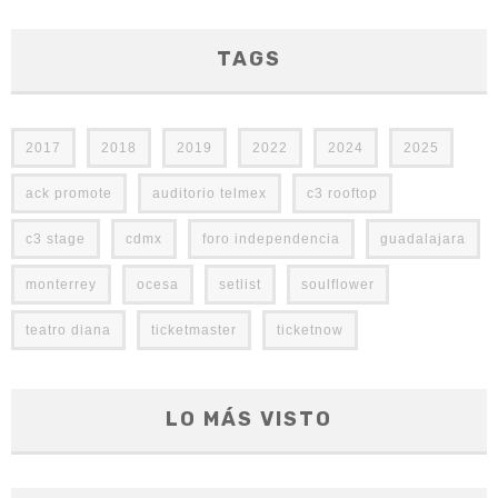
TAGS
2017
2018
2019
2022
2024
2025
ack promote
auditorio telmex
c3 rooftop
c3 stage
cdmx
foro independencia
guadalajara
monterrey
ocesa
setlist
soulflower
teatro diana
ticketmaster
ticketnow
LO MÁS VISTO