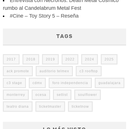
Entrevista con Necronos: Death Metal Cósmico
rumbo al Candelabrum Metal Fest
#Cine – Toy Story 5 – Reseña
TAGS
2017
2018
2019
2022
2024
2025
ack promote
auditorio telmex
c3 rooftop
c3 stage
cdmx
foro independencia
guadalajara
monterrey
ocesa
setlist
soulflower
teatro diana
ticketmaster
ticketnow