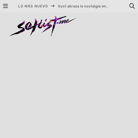
LO MÁS NUEVO
Syot abraza la nostalgia en «Blame», el primer adelanto de su EP debut
Helloween celebrará 40 años de historia con conciertos en Ciudad de México y Guadalajara
El TRI anuncia concierto en el Palacio de los Deportes con Adicto al Rocanrol
Del perreo clásico a la nueva escuela: 5 canciones que queremos escuchar en Dale Mixx 2026
El legado musical de Santa Sabina presente en Guadalajara
Ereb Altor: Los herederos del Epic Viking Metal anuncian su esperada gira por México
#Cine – Star Wars: The Mandalorian and Grogu – Reseña
#Cine – Spider-Man: Un nuevo día – Reseña