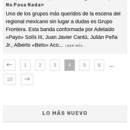
No Pasa Nada»
Uno de los grupos más queridos de la escena del
regional mexicano sin lugar a dudas es Grupo
Frontera. Esta banda conformada por Adelaido
«Payo» Solís III, Juan Javier Cantú, Julián Peña
Jr., Alberto «Beto» Aco
...
LEER MÁS...
1
2
3
4
5
6
…
10
LO MÁS NUEVO