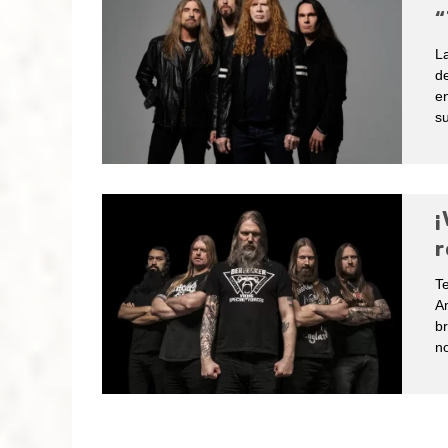
“
L
de
en
su
¡
r
T
A
br
n