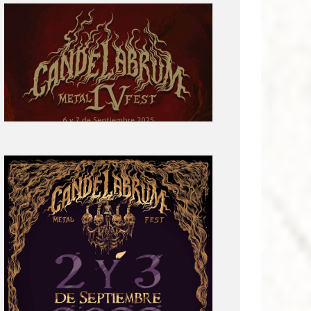
Primera
parte
del
cartel:
Candelabrum
Metal
Fest
Cuarta
Edición
Revelación
de
Cartel:
Candelabrum
Metal
Fest
2022