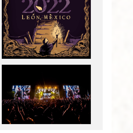
Tecate
Pal
Norte
2020