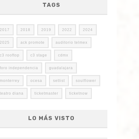
TAGS
2017
2018
2019
2022
2024
2025
ack promote
auditorio telmex
c3 rooftop
c3 stage
cdmx
foro independencia
guadalajara
monterrey
ocesa
setlist
soulflower
teatro diana
ticketmaster
ticketnow
LO MÁS VISTO