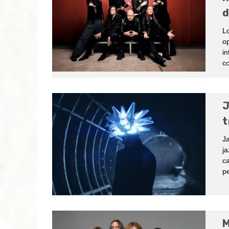
d
L
o
in
co
J
t
Ja
ja
ca
p
M