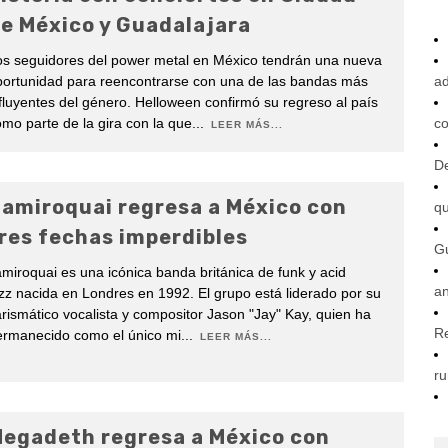
e México y Guadalajara
os seguidores del power metal en México tendrán una nueva
portunidad para reencontrarse con una de las bandas más
ad
fluyentes del género. Helloween confirmó su regreso al país
mo parte de la gira con la que
...
co
LEER MÁS...
De
amiroquai regresa a México con
q
res fechas imperdibles
G
miroquai es una icónica banda británica de funk y acid
an
zz nacida en Londres en 1992. El grupo está liderado por su
rismático vocalista y compositor Jason "Jay" Kay, quien ha
R
ermanecido como el único mi
...
LEER MÁS...
ru
egadeth regresa a México con