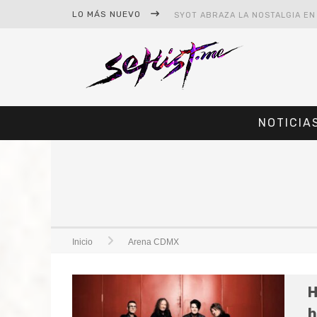
LO MÁS NUEVO
NOTICIA
#CINE – STAR WARS: THE MAND
#CINE – SPIDER-MAN: UN NUEV
Inicio
Arena CDMX
H
h