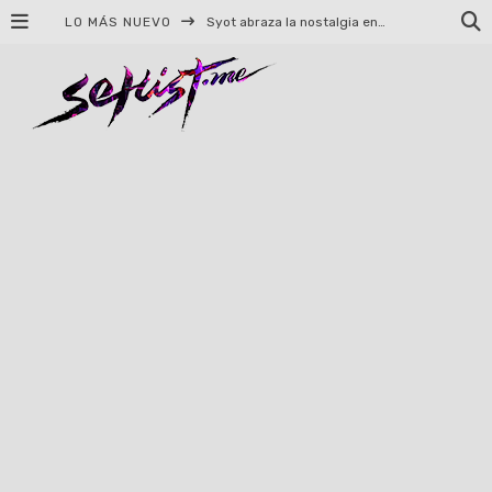
LO MÁS NUEVO
Syot abraza la nostalgia en «Blame», el primer adelanto de su EP debut
Helloween celebrará 40 años de historia con conciertos en Ciudad de México y Guadalajara
El TRI anuncia concierto en el Palacio de los Deportes con Adicto al Rocanrol
Del perreo clásico a la nueva escuela: 5 canciones que queremos escuchar en Dale Mixx 2026
El legado musical de Santa Sabina presente en Guadalajara
Ereb Altor: Los herederos del Epic Viking Metal anuncian su esperada gira por México
#Cine – Star Wars: The Mandalorian and Grogu – Reseña
#Cine – Spider-Man: Un nuevo día – Reseña