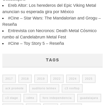
Ereb Altor: Los herederos del Epic Viking Metal
anuncian su esperada gira por México
#Cine – Star Wars: The Mandalorian and Grogu –
Reseña
Entrevista con Necronos: Death Metal Cósmico
rumbo al Candelabrum Metal Fest
#Cine – Toy Story 5 – Reseña
TAGS
2017
2018
2019
2022
2024
2025
ack promote
auditorio telmex
c3 rooftop
c3 stage
cdmx
foro independencia
guadalajara