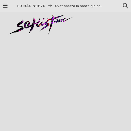
LO MÁS NUEVO
Syot abraza la nostalgia en «Blame», el primer adelanto de su EP debut
Helloween celebrará 40 años de historia con conciertos en Ciudad de México y Guadalajara
El TRI anuncia concierto en el Palacio de los Deportes con Adicto al Rocanrol
Del perreo clásico a la nueva escuela: 5 canciones que queremos escuchar en Dale Mixx 2026
El legado musical de Santa Sabina presente en Guadalajara
Ereb Altor: Los herederos del Epic Viking Metal anuncian su esperada gira por México
#Cine – Star Wars: The Mandalorian and Grogu – Reseña
#Cine – Spider-Man: Un nuevo día – Reseña