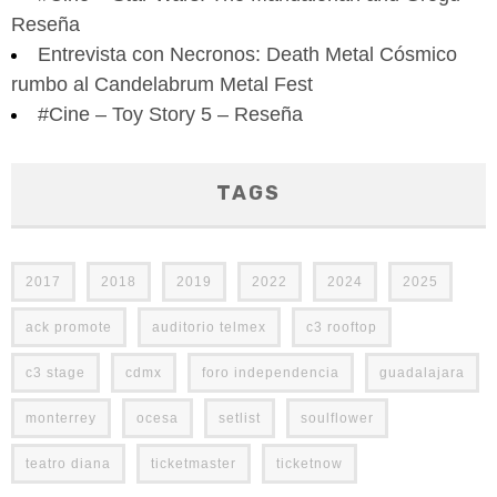
Reseña
Entrevista con Necronos: Death Metal Cósmico
rumbo al Candelabrum Metal Fest
#Cine – Toy Story 5 – Reseña
TAGS
2017
2018
2019
2022
2024
2025
ack promote
auditorio telmex
c3 rooftop
c3 stage
cdmx
foro independencia
guadalajara
monterrey
ocesa
setlist
soulflower
teatro diana
ticketmaster
ticketnow