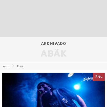
ARCHIVADO
ABÄK
Inicio
Abäk
73
%