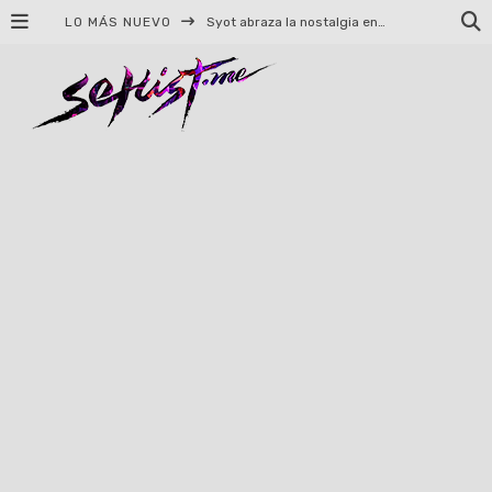
LO MÁS NUEVO
Syot abraza la nostalgia en «Blame», el primer adelanto de su EP debut
Helloween celebrará 40 años de historia con conciertos en Ciudad de México y Guadalajara
El TRI anuncia concierto en el Palacio de los Deportes con Adicto al Rocanrol
Del perreo clásico a la nueva escuela: 5 canciones que queremos escuchar en Dale Mixx 2026
El legado musical de Santa Sabina presente en Guadalajara
Ereb Altor: Los herederos del Epic Viking Metal anuncian su esperada gira por México
#Cine – Star Wars: The Mandalorian and Grogu – Reseña
#Cine – Spider-Man: Un nuevo día – Reseña