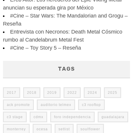
anuncian su esperada gira por México
#Cine – Star Wars: The Mandalorian and Grogu –
Reseña
Entrevista con Necronos: Death Metal Cósmico
rumbo al Candelabrum Metal Fest
#Cine – Toy Story 5 – Reseña
TAGS
2017
2018
2019
2022
2024
2025
ack promote
auditorio telmex
c3 rooftop
c3 stage
cdmx
foro independencia
guadalajara
monterrey
ocesa
setlist
soulflower