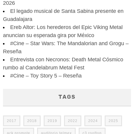
2026
El legado musical de Santa Sabina presente en
Guadalajara
Ereb Altor: Los herederos del Epic Viking Metal
anuncian su esperada gira por México
#Cine – Star Wars: The Mandalorian and Grogu –
Reseña
Entrevista con Necronos: Death Metal Cósmico
rumbo al Candelabrum Metal Fest
#Cine – Toy Story 5 – Reseña
TAGS
2017
2018
2019
2022
2024
2025
ack promote
auditorio telmex
c3 rooftop