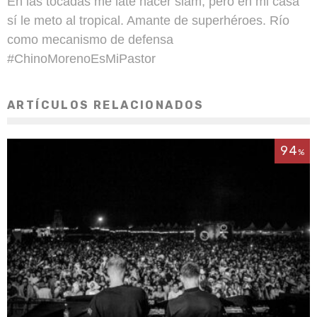
En las tocadas me late hacer slam, pero en mi casa
sí le meto al tropical. Amante de superhéroes. Río
como mecanismo de defensa
#ChinoMorenoEsMiPastor
ARTÍCULOS RELACIONADOS
94
%