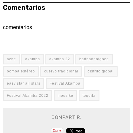
Comentarios
comentarios
ache
akamba
akamba 22
badbadnotgood
bomba estéreo
cuervo tradicional
distrito global
easy star all stars
Festival Akamba
Festival Akamba 2022
mousike
tequila
COMPARTIR: