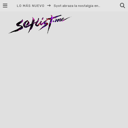
Syot abraza la nostalgia en «Blame», el primer adelanto de su EP debut
LO MÁS NUEVO
Helloween celebrará 40 años de historia con conciertos en Ciudad de México y Guadalajara
El TRI anuncia concierto en el Palacio de los Deportes con Adicto al Rocanrol
Del perreo clásico a la nueva escuela: 5 canciones que queremos escuchar en Dale Mixx 2026
El legado musical de Santa Sabina presente en Guadalajara
Ereb Altor: Los herederos del Epic Viking Metal anuncian su esperada gira por México
#Cine – Star Wars: The Mandalorian and Grogu – Reseña
#Cine – Spider-Man: Un nuevo día – Reseña