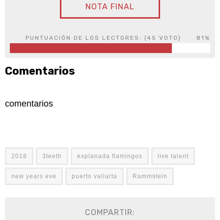
NOTA FINAL
PUNTUACIÓN DE LOS LECTORES: (
45
VOTO)
81%
Comentarios
comentarios
2018
3teeth
explanada flamingos
live talent
new years eve
puerto vallarta
Rammstein
COMPARTIR: