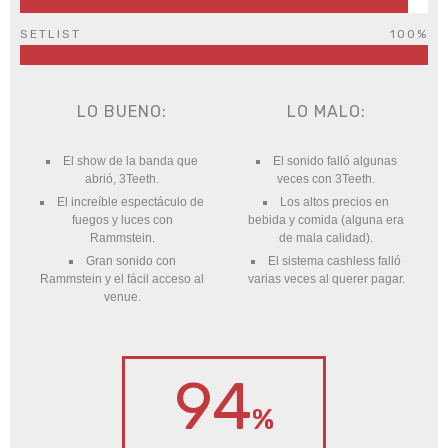
SETLIST
100%
LO BUENO:
LO MALO:
El show de la banda que
El sonido falló algunas
abrió, 3Teeth.
veces con 3Teeth.
El increíble espectáculo de
Los altos precios en
fuegos y luces con
bebida y comida (alguna era
Rammstein.
de mala calidad).
Gran sonido con
El sistema cashless falló
Rammstein y el fácil acceso al
varias veces al querer pagar.
venue.
94
%