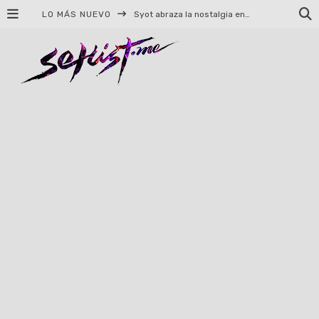
LO MÁS NUEVO
Helloween celebrará 40 años de historia con conciertos en Ciudad de México y Guadalajara
El TRI anuncia concierto en el Palacio de los Deportes con Adicto al Rocanrol
Del perreo clásico a la nueva escuela: 5 canciones que queremos escuchar en Dale Mixx 2026
El legado musical de Santa Sabina presente en Guadalajara
Ereb Altor: Los herederos del Epic Viking Metal anuncian su esperada gira por México
#Cine – Star Wars: The Mandalorian and Grogu – Reseña
#Cine – Spider-Man: Un nuevo día – Reseña
Syot abraza la nostalgia en «Blame», el primer adelanto de su EP debut