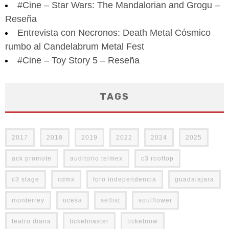
#Cine – Star Wars: The Mandalorian and Grogu –
Reseña
Entrevista con Necronos: Death Metal Cósmico
rumbo al Candelabrum Metal Fest
#Cine – Toy Story 5 – Reseña
TAGS
2017
2018
2019
2022
2024
2025
ack promote
auditorio telmex
c3 rooftop
c3 stage
cdmx
foro independencia
guadalajara
monterrey
ocesa
setlist
soulflower
teatro diana
ticketmaster
ticketnow