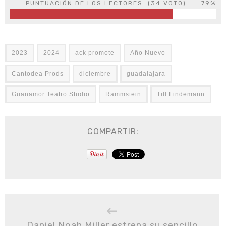
PUNTUACIÓN DE LOS LECTORES: (
34
VOTO)
79%
2023
2024
ack promote
Año Nuevo
Cantodea Prods
diciembre
guadalajara
Guanamor Teatro Studio
Rammstein
Till Lindemann
COMPARTIR:
Daniel Noah Miller estrena su sencillo