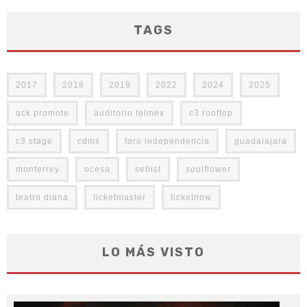
TAGS
2017
2018
2019
2022
2024
2025
ack promote
auditorio telmex
c3 rooftop
c3 stage
cdmx
foro independencia
guadalajara
monterrey
ocesa
setlist
soulflower
teatro diana
ticketmaster
ticketnow
LO MÁS VISTO