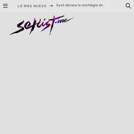
LO MÁS NUEVO
Helloween celebrará 40 años de historia con conciertos en Ciudad de México y Guadalajara
El TRI anuncia concierto en el Palacio de los Deportes con Adicto al Rocanrol
Del perreo clásico a la nueva escuela: 5 canciones que queremos escuchar en Dale Mixx 2026
El legado musical de Santa Sabina presente en Guadalajara
Ereb Altor: Los herederos del Epic Viking Metal anuncian su esperada gira por México
#Cine – Star Wars: The Mandalorian and Grogu – Reseña
#Cine – Spider-Man: Un nuevo día – Reseña
Syot abraza la nostalgia en «Blame», el primer adelanto de su EP debut