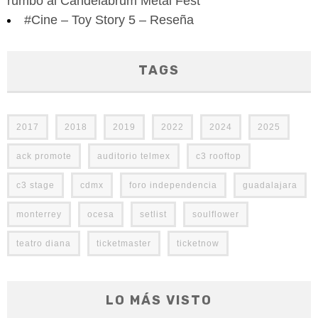
rumbo al Candelabrum Metal Fest
#Cine – Toy Story 5 – Reseña
TAGS
2017
2018
2019
2022
2024
2025
ack promote
auditorio telmex
c3 rooftop
c3 stage
cdmx
foro independencia
guadalajara
monterrey
ocesa
setlist
soulflower
teatro diana
ticketmaster
ticketnow
LO MÁS VISTO