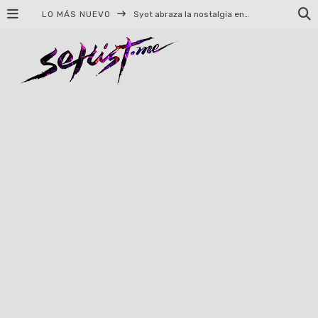
LO MÁS NUEVO
Helloween celebrará 40 años de historia con conciertos en Ciudad de México y Guadalajara
El TRI anuncia concierto en el Palacio de los Deportes con Adicto al Rocanrol
Del perreo clásico a la nueva escuela: 5 canciones que queremos escuchar en Dale Mixx 2026
El legado musical de Santa Sabina presente en Guadalajara
Ereb Altor: Los herederos del Epic Viking Metal anuncian su esperada gira por México
#Cine – Star Wars: The Mandalorian and Grogu – Reseña
#Cine – Spider-Man: Un nuevo día – Reseña
Syot abraza la nostalgia en «Blame», el primer adelanto de su EP debut