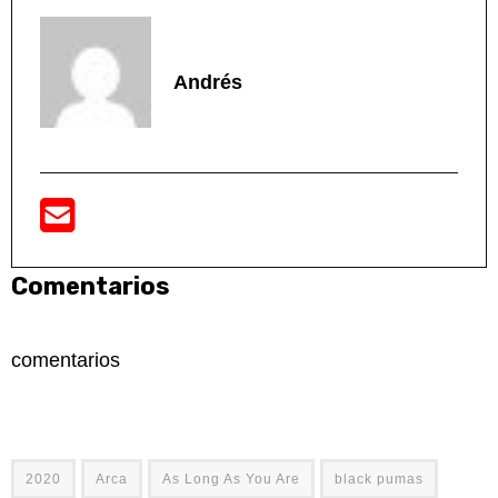
Andrés
Comentarios
comentarios
2020
Arca
As Long As You Are
black pumas