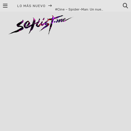
LO MÁS NUEVO
#Cine – Spider-Man: Un nuevo día – Reseña
Syot abraza la nostalgia en «Blame», el primer adelanto de su EP debut
Helloween celebrará 40 años de historia con conciertos en Ciudad de México y Guadalajara
El TRI anuncia concierto en el Palacio de los Deportes con Adicto al Rocanrol
Del perreo clásico a la nueva escuela: 5 canciones que queremos escuchar en Dale Mixx 2026
El legado musical de Santa Sabina presente en Guadalajara
Ereb Altor: Los herederos del Epic Viking Metal anuncian su esperada gira por México
#Cine – Star Wars: The Mandalorian and Grogu – Reseña