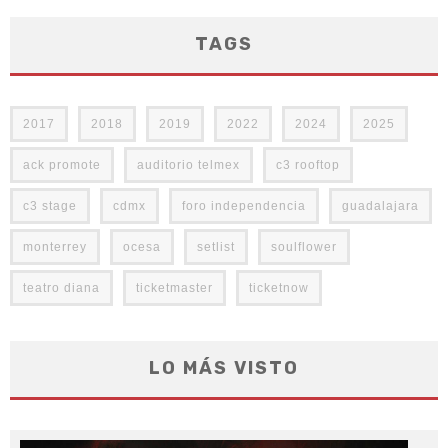
TAGS
2017
2018
2019
2022
2024
2025
ack promote
auditorio telmex
c3 rooftop
c3 stage
cdmx
foro independencia
guadalajara
monterrey
ocesa
setlist
soulflower
teatro diana
ticketmaster
ticketnow
LO MÁS VISTO