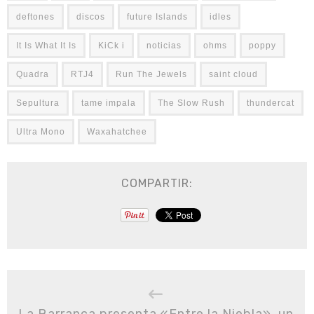
deftones
discos
future Islands
idles
It Is What It Is
KiCk i
noticias
ohms
poppy
Quadra
RTJ4
Run The Jewels
saint cloud
Sepultura
tame impala
The Slow Rush
thundercat
Ultra Mono
Waxahatchee
COMPARTIR:
La Barranca presenta «Entre la Niebla», un