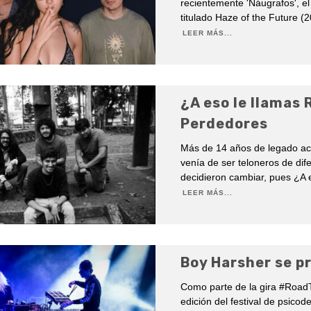
recientemente 'Náugrafos', el
titulado Haze of the Future 
LEER MÁS...
¿A eso le llamas 
Perdedores
Más de 14 años de legado a
venía de ser teloneros de dife
decidieron cambiar, pues ¿A 
LEER MÁS...
Boy Harsher se p
Como parte de la gira #RoadT
edición del festival de psico