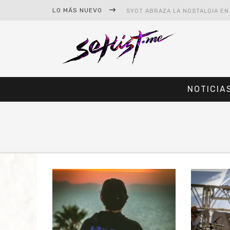
LO MÁS NUEVO
NOTICIA
#CINE – STAR WARS: THE MAND
#CINE – SPIDER-MAN: UN NUEV