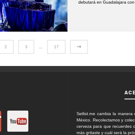
debutará en Guadalajara con 
2
3
…
17
AC
Setlist.me cambia la manera 
México. Recolectamos y cole
cerveza para que recuerdes c
más gritaste y cuál será la pr