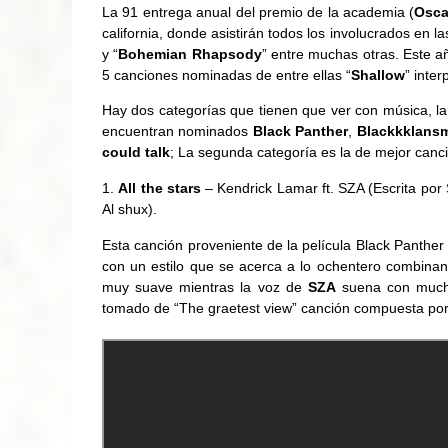
La 91 entrega anual del premio de la academia (
Osca
california, donde asistirán todos los involucrados en l
y “
Bohemian Rhapsody
” entre muchas otras. Este 
5 canciones nominadas de entre ellas “
Shallow
” inte
Hay dos categorías que tienen que ver con música, la
encuentran nominados
Black Panther
,
Blackkklans
could talk
; La segunda categoría es la de mejor canci
All the stars
– Kendrick Lamar ft. SZA (Escrita po
Al shux).
Esta canción proveniente de la película Black Panther 
con un estilo que se acerca a lo ochentero combinan
muy suave mientras la voz de
SZA
suena con mucho 
tomado de “The graetest view” canción compuesta por 