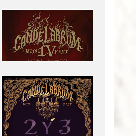
Primera
parte
del
cartel:
Candelabrum
Metal
Fest
Cuarta
Edición
Revelación
de
Cartel:
Candelabrum
Metal
Fest
2022