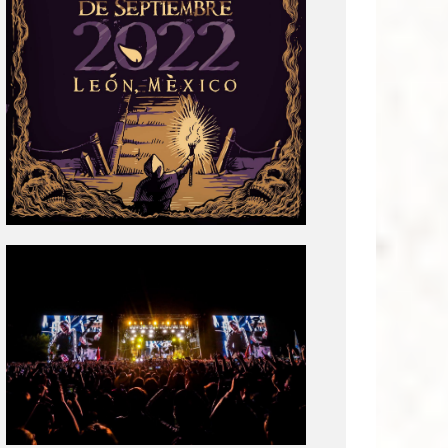
Tecate
Pal
Norte
2020