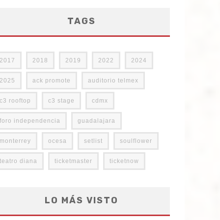
TAGS
2017
2018
2019
2022
2024
2025
ack promote
auditorio telmex
c3 rooftop
c3 stage
cdmx
foro independencia
guadalajara
monterrey
ocesa
setlist
soulflower
teatro diana
ticketmaster
ticketnow
LO MÁS VISTO