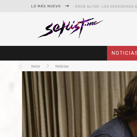
LO MÁS NUEVO
#CINE – STAR WARS: THE MAND
#CINE – SPIDER-MAN: UN NUEV
NOTICIA
Inicio
Noticias