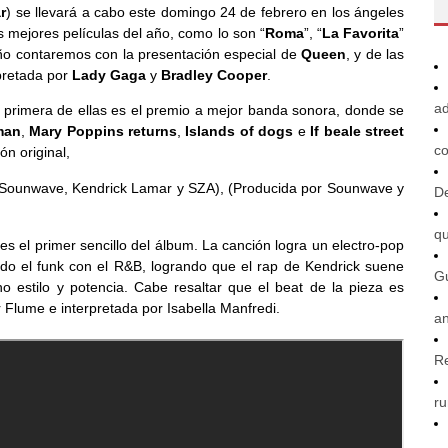
r
) se llevará a cabo este domingo 24 de febrero en los ángeles
as mejores películas del año, como lo son “
Roma
”, “
La Favorita
”
año contaremos con la presentación especial de
Queen
, y de las
rpretada por
Lady Gaga
y
Bradley Cooper
.
ad
 primera de ellas es el premio a mejor banda sonora, donde se
man
,
Mary Poppins returns
,
Islands of dogs
e
If beale street
co
ón original,
r Sounwave, Kendrick Lamar y SZA), (Producida por Sounwave y
De
q
es el primer sencillo del álbum. La canción logra un electro-pop
do el funk con el R&B, logrando que el rap de Kendrick suene
G
estilo y potencia. Cabe resaltar que el beat de la pieza es
Flume e interpretada por Isabella Manfredi.
an
R
ru