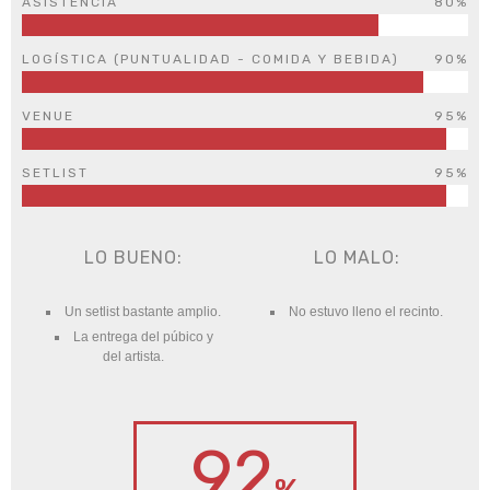
ASISTENCIA
80%
LOGÍSTICA (PUNTUALIDAD - COMIDA Y BEBIDA)
90%
VENUE
95%
SETLIST
95%
LO BUENO:
LO MALO:
Un setlist bastante amplio.
No estuvo lleno el recinto.
La entrega del púbico y
del artista.
92