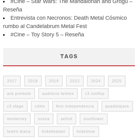
#Cine – Star Wars: The Mandalorian and Grogu –
Reseña
Entrevista con Necronos: Death Metal Cósmico
rumbo al Candelabrum Metal Fest
#Cine – Toy Story 5 – Reseña
TAGS
2017
2018
2019
2022
2024
2025
ack promote
auditorio telmex
c3 rooftop
c3 stage
cdmx
foro independencia
guadalajara
monterrey
ocesa
setlist
soulflower
teatro diana
ticketmaster
ticketnow