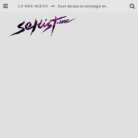
LO MÁS NUEVO
Helloween celebrará 40 años de historia con conciertos en Ciudad de México y Guadalajara
El TRI anuncia concierto en el Palacio de los Deportes con Adicto al Rocanrol
Del perreo clásico a la nueva escuela: 5 canciones que queremos escuchar en Dale Mixx 2026
El legado musical de Santa Sabina presente en Guadalajara
Ereb Altor: Los herederos del Epic Viking Metal anuncian su esperada gira por México
#Cine – Star Wars: The Mandalorian and Grogu – Reseña
#Cine – Spider-Man: Un nuevo día – Reseña
Syot abraza la nostalgia en «Blame», el primer adelanto de su EP debut