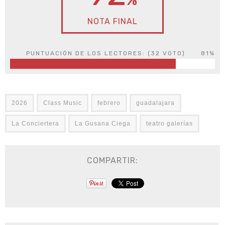
%
NOTA FINAL
PUNTUACIÓN DE LOS LECTORES: (
32
VOTO)
81%
2026
Class Music
febrero
guadalajara
La Conciertera
La Gusana Ciega
teatro galerías
COMPARTIR: