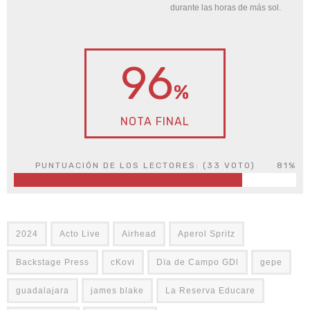
durante las horas de más sol.
96
%
NOTA FINAL
PUNTUACIÓN DE LOS LECTORES: (
33
VOTO)
81%
2024
Acto Live
Airhead
Aperol Spritz
Backstage Press
cKovi
Dïa de Campo GDl
gepe
guadalajara
james blake
La Reserva Educare