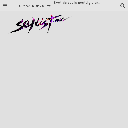
LO MÁS NUEVO
Helloween celebrará 40 años de historia con conciertos en Ciudad de México y Guadalajara
El TRI anuncia concierto en el Palacio de los Deportes con Adicto al Rocanrol
Del perreo clásico a la nueva escuela: 5 canciones que queremos escuchar en Dale Mixx 2026
El legado musical de Santa Sabina presente en Guadalajara
Ereb Altor: Los herederos del Epic Viking Metal anuncian su esperada gira por México
#Cine – Star Wars: The Mandalorian and Grogu – Reseña
#Cine – Spider-Man: Un nuevo día – Reseña
Syot abraza la nostalgia en «Blame», el primer adelanto de su EP debut