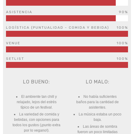
ASISTENCIA
90%
LOGÍSTICA (PUNTUALIDAD - COMIDA Y BEBIDA)
100%
VENUE
100%
SETLIST
100%
LO BUENO:
LO MALO:
El ambiente tan chill y
No había suficientes
relajado, lejos del estrés
baños para la cantidad de
típico de un festival.
asistentes.
La variedad de comida y
La música estaba un poco
bebidas, con opciones para
baja.
todos los gustos (¡punto extra
Las áreas de sombra
por lo vegano!).
fueron un poco limitadas