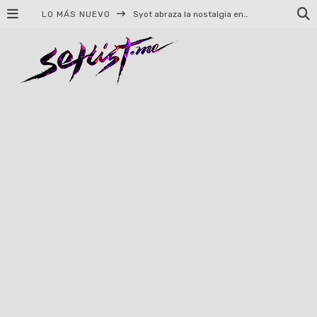
LO MÁS NUEVO
Syot abraza la nostalgia en «Blame», el primer adelanto de su EP debut
Helloween celebrará 40 años de historia con conciertos en Ciudad de México y Guadalajara
El TRI anuncia concierto en el Palacio de los Deportes con Adicto al Rocanrol
Del perreo clásico a la nueva escuela: 5 canciones que queremos escuchar en Dale Mixx 2026
El legado musical de Santa Sabina presente en Guadalajara
Ereb Altor: Los herederos del Epic Viking Metal anuncian su esperada gira por México
#Cine – Star Wars: The Mandalorian and Grogu – Reseña
#Cine – Spider-Man: Un nuevo día – Reseña