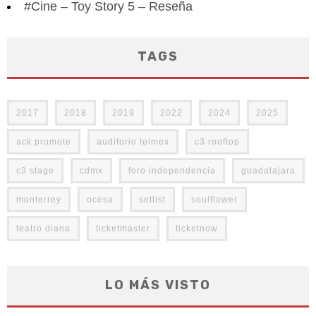
#Cine – Toy Story 5 – Reseña
TAGS
2017
2018
2019
2022
2024
2025
ack promote
auditorio telmex
c3 rooftop
c3 stage
cdmx
foro independencia
guadalajara
monterrey
ocesa
setlist
soulflower
teatro diana
ticketmaster
ticketnow
LO MÁS VISTO