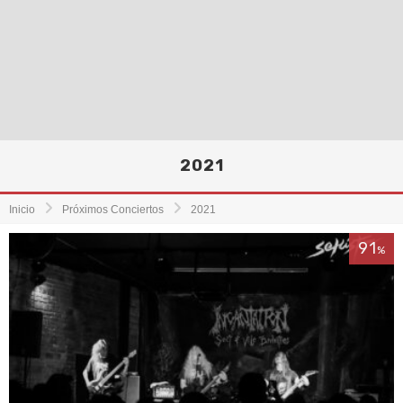
2021
Inicio
Próximos Conciertos
2021
91
%