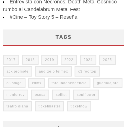
Entrevista con Necronos: Death Metal Cósmico
rumbo al Candelabrum Metal Fest
#Cine – Toy Story 5 – Reseña
TAGS
2017
2018
2019
2022
2024
2025
ack promote
auditorio telmex
c3 rooftop
c3 stage
cdmx
foro independencia
guadalajara
monterrey
ocesa
setlist
soulflower
teatro diana
ticketmaster
ticketnow