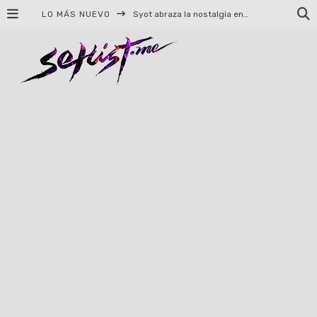
LO MÁS NUEVO
Syot abraza la nostalgia en «Blame», el primer adelanto de su EP debut
Helloween celebrará 40 años de historia con conciertos en Ciudad de México y Guadalajara
El TRI anuncia concierto en el Palacio de los Deportes con Adicto al Rocanrol
Del perreo clásico a la nueva escuela: 5 canciones que queremos escuchar en Dale Mixx 2026
El legado musical de Santa Sabina presente en Guadalajara
Ereb Altor: Los herederos del Epic Viking Metal anuncian su esperada gira por México
#Cine – Star Wars: The Mandalorian and Grogu – Reseña
#Cine – Spider-Man: Un nuevo día – Reseña