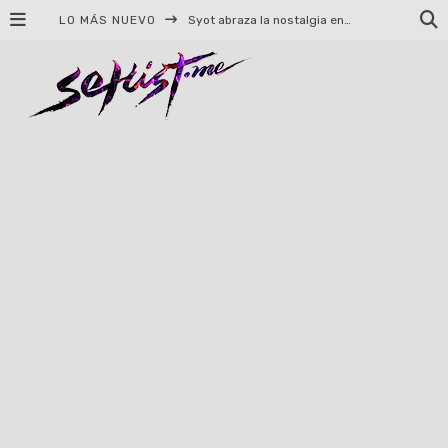
LO MÁS NUEVO
Syot abraza la nostalgia en «Blame», el primer adelanto de su EP debut
Helloween celebrará 40 años de historia con conciertos en Ciudad de México y Guadalajara
El TRI anuncia concierto en el Palacio de los Deportes con Adicto al Rocanrol
Del perreo clásico a la nueva escuela: 5 canciones que queremos escuchar en Dale Mixx 2026
El legado musical de Santa Sabina presente en Guadalajara
Ereb Altor: Los herederos del Epic Viking Metal anuncian su esperada gira por México
#Cine – Star Wars: The Mandalorian and Grogu – Reseña
#Cine – Spider-Man: Un nuevo día – Reseña