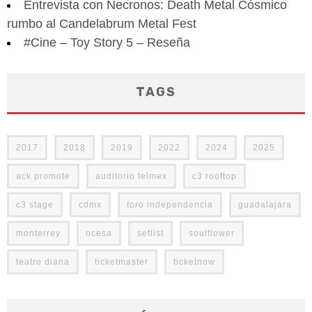
Entrevista con Necronos: Death Metal Cósmico
rumbo al Candelabrum Metal Fest
#Cine – Toy Story 5 – Reseña
TAGS
2017
2018
2019
2022
2024
2025
ack promote
auditorio telmex
c3 rooftop
c3 stage
cdmx
foro independencia
guadalajara
monterrey
ocesa
setlist
soulflower
teatro diana
ticketmaster
ticketnow