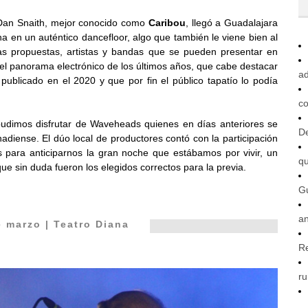
 Dan Snaith, mejor conocido como
Caribou
, llegó a Guadalajara
a en un auténtico dancefloor, algo que también le viene bien al
as propuestas, artistas y bandas que se pueden presentar en
el panorama electrónico de los últimos años, que cabe destacar
ad
 publicado en el 2020 y que por fin el público tapatío lo podía
co
 pudimos disfrutar de Waveheads quienes en días anteriores se
De
diense. El dúo local de productores contó con la participación
 para anticiparnos la gran noche que estábamos por vivir, un
q
e sin duda fueron los elegidos correctos para la previa.
G
an
e marzo | Teatro Diana
R
ru