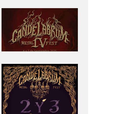
Primera
parte
del
cartel:
Candelabrum
Metal
Fest
Cuarta
Edición
Revelación
de
Cartel:
Candelabrum
Metal
Fest
2022