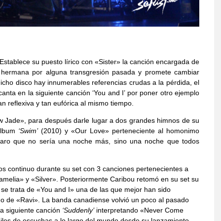
stablece su puesto lírico con «Sister» la canción encargada de
su hermana por alguna transgresión pasada y promete cambiar
cho disco hay innumerables referencias crudas a la pérdida, el
 canta en la siguiente canción ‘You and I’ por poner otro ejemplo
n reflexiva y tan eufórica al mismo tiempo.
ew Jade», para después darle lugar a dos grandes himnos de su
 álbum
‘Swim’
(2010) y «Our Love» perteneciente al homonimo
claro que no sería una noche más, sino una noche que todos
 continuo durante su set con 3 canciones pertenecientes a
amelia» y «Silver». Posteriormente Caribou retomó en su set su
se trata de «You and I» una de las que mejor han sido
rno de «Ravi». La banda canadiense volvió un poco al pasado
a siguiente canción
‘Suddenly’
interpretando «Never Come
iles de escuchas a lo largo del mundo desde su lanzamiento.