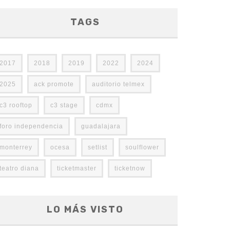
TAGS
2017
2018
2019
2022
2024
2025
ack promote
auditorio telmex
c3 rooftop
c3 stage
cdmx
foro independencia
guadalajara
monterrey
ocesa
setlist
soulflower
teatro diana
ticketmaster
ticketnow
LO MÁS VISTO