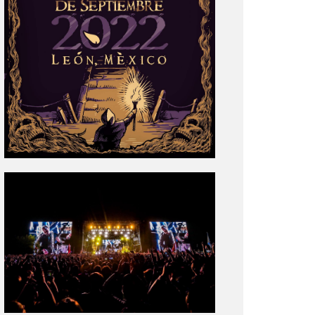
Tecate
Pal
Norte
2020