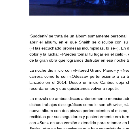
‘Suddenly’ se trata de un álbum sumamente personal. E
abrir el álbum, en el que Snaith se disculpa con 
(«Has escuchado promesas incumplidas, lo sé»). En di
dolor y la lucha: «Puedes tomar tu lugar en el cielo»,
de la gran obra que logramos disfrutar en esa noche ta
La noche dio inicio con «Filtered Grand Piano» y «N
carrera como lo son «Odessa» perteneciente a su
lanzado en el 2014. Desde un inicio Caribou dejó 
recordaremos y que quisiéramos volver a repetir.
La mezcla de ambos discos anteriormente mencionados
dichos trabajos discográficos como lo son «Bowls», «J
nuevo álbum con dos piezas pertenecientes al mismo, 
recibidas por sus seguidores y posteriormente era tu
con «Sun» en una versión extendida para retomar en l
Back», otra de las canciones que han conquistado a m