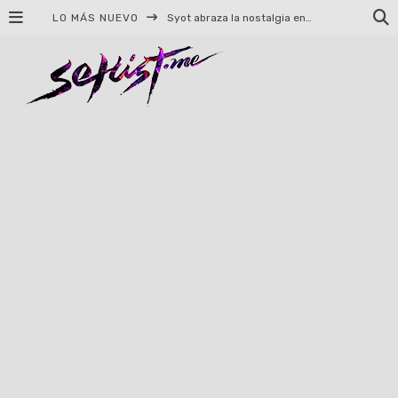
LO MÁS NUEVO
Helloween celebrará 40 años de historia con conciertos en Ciudad de México y Guadalajara
El TRI anuncia concierto en el Palacio de los Deportes con Adicto al Rocanrol
Del perreo clásico a la nueva escuela: 5 canciones que queremos escuchar en Dale Mixx 2026
El legado musical de Santa Sabina presente en Guadalajara
Ereb Altor: Los herederos del Epic Viking Metal anuncian su esperada gira por México
#Cine – Star Wars: The Mandalorian and Grogu – Reseña
#Cine – Spider-Man: Un nuevo día – Reseña
Syot abraza la nostalgia en «Blame», el primer adelanto de su EP debut