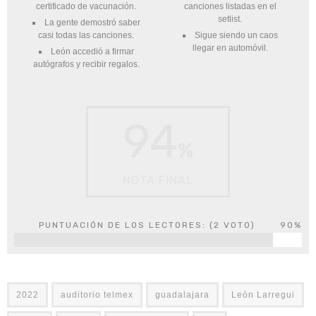
certificado de vacunación.
canciones listadas en el
setlist.
La gente demostró saber
casi todas las canciones.
Sigue siendo un caos
llegar en automóvil.
León accedió a firmar
autógrafos y recibir regalos.
94
%
NOTA FINAL
PUNTUACIÓN DE LOS LECTORES: (
2
VOTO)
90%
2022
auditorio telmex
guadalajara
León Larregui