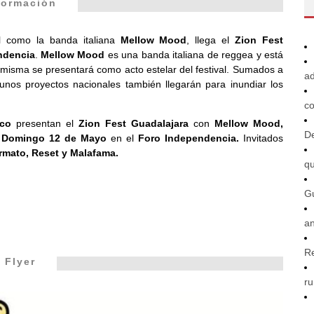
formación
al como la banda italiana
Mellow Mood
, llega el
Zion Fest
ndencia
.
Mellow Mood
es una banda italiana de reggea y está
a misma se presentará como acto estelar del festival. Sumados a
ad
lgunos proyectos nacionales también llegarán para inundiar los
co
ico
presentan el
Zion Fest Guadalajara
con
Mellow Mood,
De
o
Domingo 12 de Mayo
en el
Foro Independencia.
Invitados
rmato, Reset y Malafama.
q
G
an
R
Flyer
ru