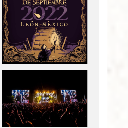
Tecate
Pal
Norte
2020