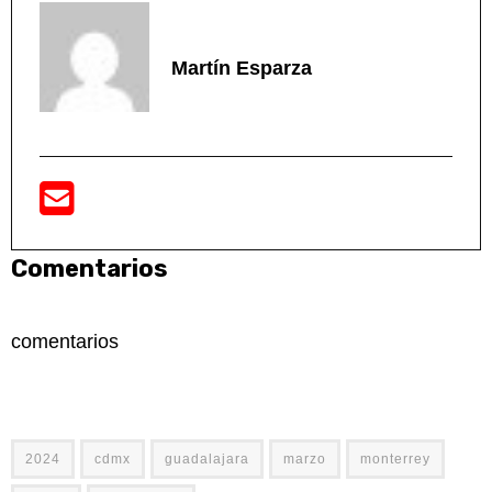
Martín Esparza
Comentarios
comentarios
2024
cdmx
guadalajara
marzo
monterrey