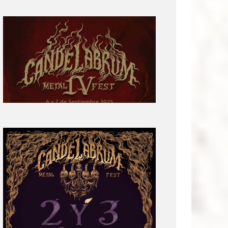
Primera
parte
del
cartel:
Candelabrum
Metal
Fest
Cuarta
Edición
Revelación
de
Cartel:
Candelabrum
Metal
Fest
2022