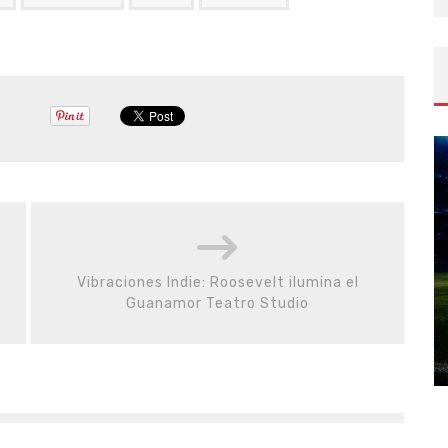
Vibraciones Indie: Roosevelt ilumina el
Guanamor Teatro Studio