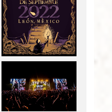
Tecate
Pal
Norte
2020