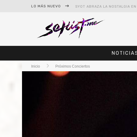
LO MÁS NUEVO
NOTICIA
Inicio
Próximos Conciertos
#CINE – STAR WARS: THE MAND
#CINE – SPIDER-MAN: UN NUEV