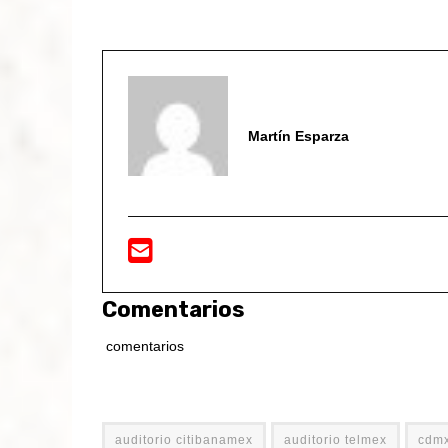
Martín Esparza
Comentarios
comentarios
auditorio citibanamex
auditorio telmex
cdm