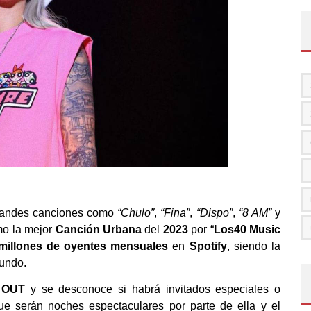
 grandes canciones como
“
Chulo
”
,
“
Fina
”
,
“
Dispo
”
,
“
8 AM
”
y
mo la mejor
Canción Urbana
del
2023
por “
Los40 Music
millones de oyentes mensuales
en
Spotify
, siendo la
undo.
 OUT
y se desconoce si habrá invitados especiales o
ue serán noches espectaculares
por parte de ella y el