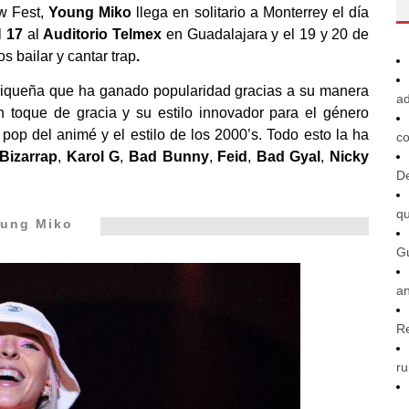
w Fest,
Young Miko
llega en solitario a Monterrey el día
el
17
al
Auditorio Telmex
en Guadalajara y el 19 y 20 de
 bailar y cantar trap
.
rriqueña que ha ganado popularidad gracias a su manera
ad
n toque de gracia y su estilo innovador para el género
 pop del animé y el estilo de los 2000’s. Todo esto la ha
co
Bizarrap
,
Karol G
,
Bad Bunny
,
Feid
,
Bad Gyal
,
Nicky
De
q
ung Miko
G
an
R
ru