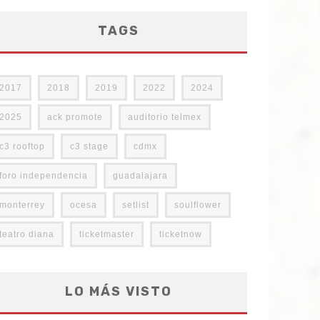
TAGS
2017
2018
2019
2022
2024
2025
ack promote
auditorio telmex
c3 rooftop
c3 stage
cdmx
foro independencia
guadalajara
monterrey
ocesa
setlist
soulflower
teatro diana
ticketmaster
ticketnow
LO MÁS VISTO