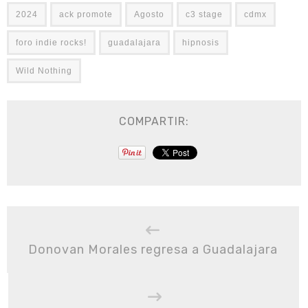
2024
ack promote
Agosto
c3 stage
cdmx
foro indie rocks!
guadalajara
hipnosis
Wild Nothing
COMPARTIR:
Donovan Morales regresa a Guadalajara