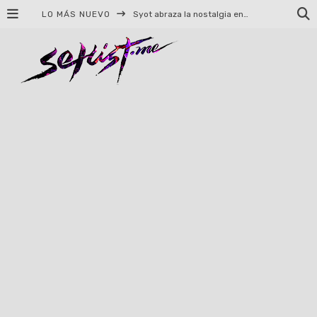
LO MÁS NUEVO
Helloween celebrará 40 años de historia con conciertos en Ciudad de México y Guadalajara
El TRI anuncia concierto en el Palacio de los Deportes con Adicto al Rocanrol
Del perreo clásico a la nueva escuela: 5 canciones que queremos escuchar en Dale Mixx 2026
El legado musical de Santa Sabina presente en Guadalajara
Ereb Altor: Los herederos del Epic Viking Metal anuncian su esperada gira por México
#Cine – Star Wars: The Mandalorian and Grogu – Reseña
#Cine – Spider-Man: Un nuevo día – Reseña
Syot abraza la nostalgia en «Blame», el primer adelanto de su EP debut