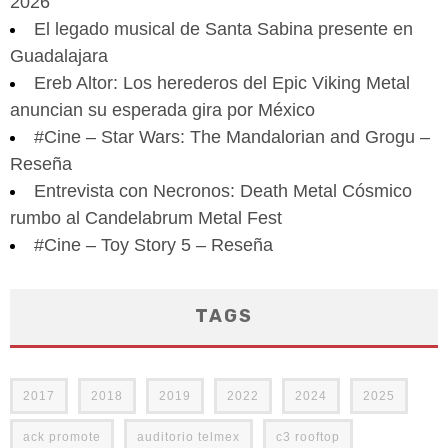
2026
El legado musical de Santa Sabina presente en
Guadalajara
Ereb Altor: Los herederos del Epic Viking Metal
anuncian su esperada gira por México
#Cine – Star Wars: The Mandalorian and Grogu –
Reseña
Entrevista con Necronos: Death Metal Cósmico
rumbo al Candelabrum Metal Fest
#Cine – Toy Story 5 – Reseña
TAGS
2017
2018
2019
2022
2024
2025
ack promote
auditorio telmex
c3 rooftop