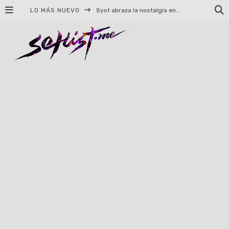
LO MÁS NUEVO
Helloween celebrará 40 años de historia con conciertos en Ciudad de México y Guadalajara
El TRI anuncia concierto en el Palacio de los Deportes con Adicto al Rocanrol
Del perreo clásico a la nueva escuela: 5 canciones que queremos escuchar en Dale Mixx 2026
El legado musical de Santa Sabina presente en Guadalajara
Ereb Altor: Los herederos del Epic Viking Metal anuncian su esperada gira por México
#Cine – Star Wars: The Mandalorian and Grogu – Reseña
#Cine – Spider-Man: Un nuevo día – Reseña
Syot abraza la nostalgia en «Blame», el primer adelanto de su EP debut