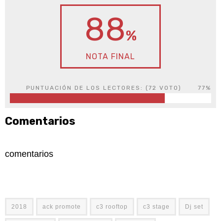
88
%
NOTA FINAL
PUNTUACIÓN DE LOS LECTORES: (
72
VOTO)
77%
Comentarios
comentarios
2018
ack promote
c3 rooftop
c3 stage
Dj set