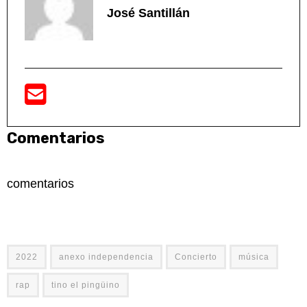
José Santillán
Comentarios
comentarios
2022
anexo independencia
Concierto
música
rap
tino el pingüino