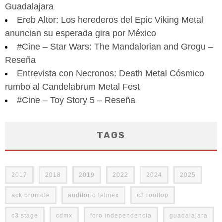
Guadalajara
Ereb Altor: Los herederos del Epic Viking Metal
anuncian su esperada gira por México
#Cine – Star Wars: The Mandalorian and Grogu –
Reseña
Entrevista con Necronos: Death Metal Cósmico
rumbo al Candelabrum Metal Fest
#Cine – Toy Story 5 – Reseña
TAGS
2017
2018
2019
2022
2024
2025
ack promote
auditorio telmex
c3 rooftop
c3 stage
cdmx
foro independencia
guadalajara