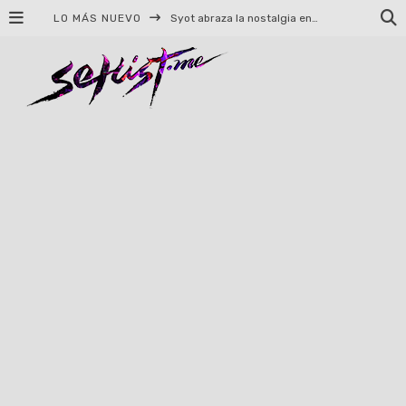
Syot abraza la nostalgia en «Blame», el primer adelanto de su EP debut
LO MÁS NUEVO
Helloween celebrará 40 años de historia con conciertos en Ciudad de México y Guadalajara
El TRI anuncia concierto en el Palacio de los Deportes con Adicto al Rocanrol
Del perreo clásico a la nueva escuela: 5 canciones que queremos escuchar en Dale Mixx 2026
El legado musical de Santa Sabina presente en Guadalajara
Ereb Altor: Los herederos del Epic Viking Metal anuncian su esperada gira por México
#Cine – Star Wars: The Mandalorian and Grogu – Reseña
#Cine – Spider-Man: Un nuevo día – Reseña