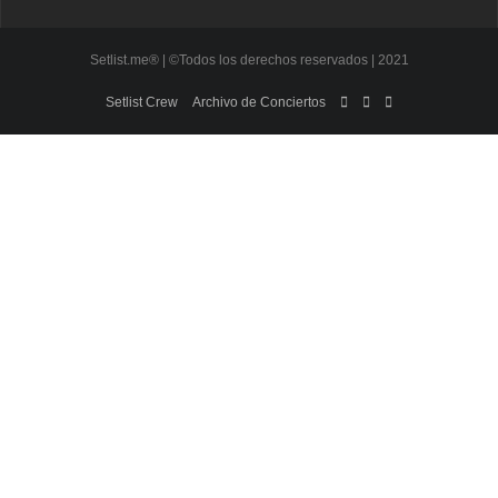
Setlist.me® | ©Todos los derechos reservados | 2021
Setlist Crew
Archivo de Conciertos