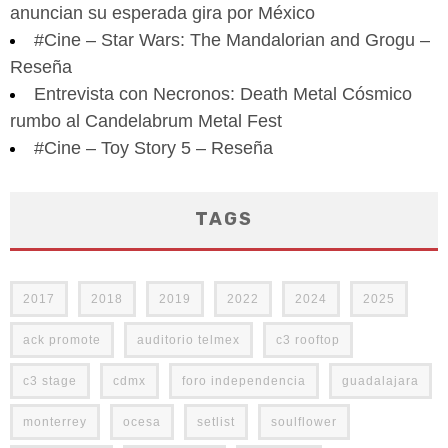
anuncian su esperada gira por México
#Cine – Star Wars: The Mandalorian and Grogu –
Reseña
Entrevista con Necronos: Death Metal Cósmico
rumbo al Candelabrum Metal Fest
#Cine – Toy Story 5 – Reseña
TAGS
2017
2018
2019
2022
2024
2025
ack promote
auditorio telmex
c3 rooftop
c3 stage
cdmx
foro independencia
guadalajara
monterrey
ocesa
setlist
soulflower