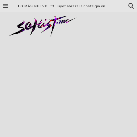
Syot abraza la nostalgia en «Blame», el primer adelanto de su EP debut
LO MÁS NUEVO
Helloween celebrará 40 años de historia con conciertos en Ciudad de México y Guadalajara
El TRI anuncia concierto en el Palacio de los Deportes con Adicto al Rocanrol
Del perreo clásico a la nueva escuela: 5 canciones que queremos escuchar en Dale Mixx 2026
El legado musical de Santa Sabina presente en Guadalajara
Ereb Altor: Los herederos del Epic Viking Metal anuncian su esperada gira por México
#Cine – Star Wars: The Mandalorian and Grogu – Reseña
#Cine – Spider-Man: Un nuevo día – Reseña