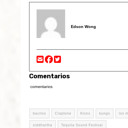
Edson Wong
Comentarios
comentarios
bacilos
Claptone
Klxns
kungs
los 
siddhartha
Tequila Sound Festival