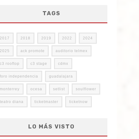
TAGS
2017
2018
2019
2022
2024
2025
ack promote
auditorio telmex
c3 rooftop
c3 stage
cdmx
foro independencia
guadalajara
monterrey
ocesa
setlist
soulflower
teatro diana
ticketmaster
ticketnow
LO MÁS VISTO