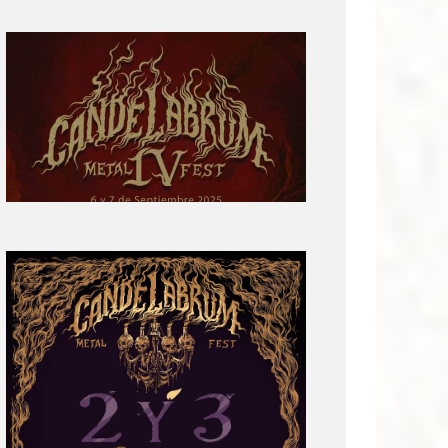
Primera
parte
del
cartel:
Candelabrum
Metal
Fest
Cuarta
Edición
Revelación
de
Cartel:
Candelabrum
Metal
Fest
2022