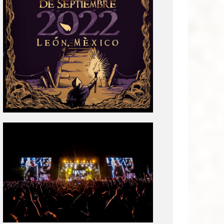
Tecate
Pal
Norte
2020