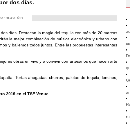
 por dos días.
formación
ad
n dos días. Destacan la magia del tequila con más de 20 marcas
endrán la mejor combinación de música electrónica y urbano con
co
emos y bailemos todos juntos. Entre las propuestas interesantes
De
ejores obras en vivo y a convivir con artesanos que hacen arte
q
patía. Tortas ahogadas, churros, paletas de tequila, lonches,
G
an
ero 2019 en el TSF Venue.
R
ru