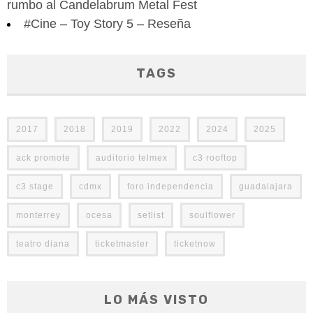
rumbo al Candelabrum Metal Fest
#Cine – Toy Story 5 – Reseña
TAGS
2017
2018
2019
2022
2024
2025
ack promote
auditorio telmex
c3 rooftop
c3 stage
cdmx
foro independencia
guadalajara
monterrey
ocesa
setlist
soulflower
teatro diana
ticketmaster
ticketnow
LO MÁS VISTO