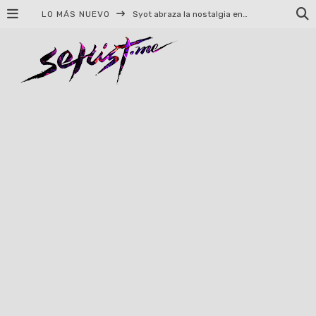
LO MÁS NUEVO
Helloween celebrará 40 años de historia con conciertos en Ciudad de México y Guadalajara
El TRI anuncia concierto en el Palacio de los Deportes con Adicto al Rocanrol
Del perreo clásico a la nueva escuela: 5 canciones que queremos escuchar en Dale Mixx 2026
El legado musical de Santa Sabina presente en Guadalajara
Ereb Altor: Los herederos del Epic Viking Metal anuncian su esperada gira por México
#Cine – Star Wars: The Mandalorian and Grogu – Reseña
#Cine – Spider-Man: Un nuevo día – Reseña