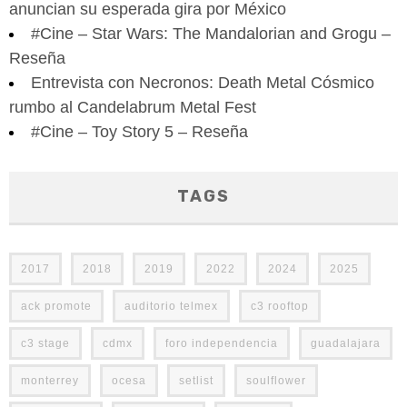
anuncian su esperada gira por México
#Cine – Star Wars: The Mandalorian and Grogu –
Reseña
Entrevista con Necronos: Death Metal Cósmico
rumbo al Candelabrum Metal Fest
#Cine – Toy Story 5 – Reseña
TAGS
2017
2018
2019
2022
2024
2025
ack promote
auditorio telmex
c3 rooftop
c3 stage
cdmx
foro independencia
guadalajara
monterrey
ocesa
setlist
soulflower