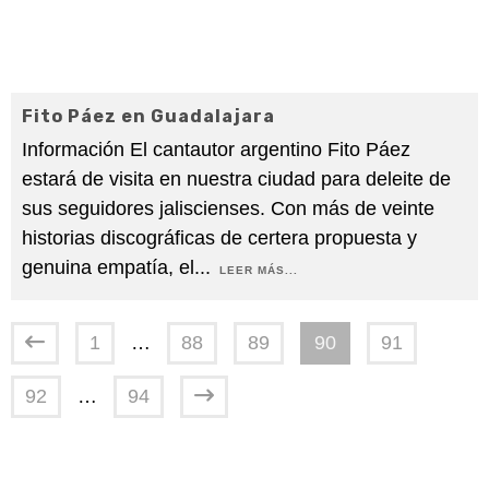
Fito Páez en Guadalajara
Información El cantautor argentino Fito Páez
estará de visita en nuestra ciudad para deleite de
sus seguidores jaliscienses. Con más de veinte
historias discográficas de certera propuesta y
genuina empatía, el
...
LEER MÁS...
1
…
88
89
90
91
92
…
94