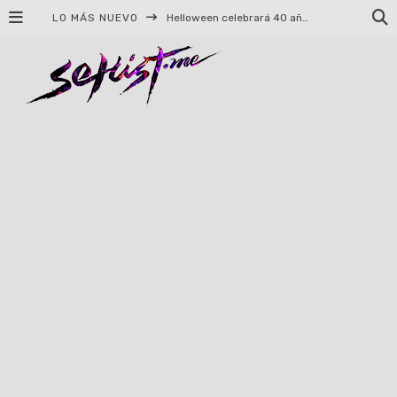
LO MÁS NUEVO
Helloween celebrará 40 años de historia con conciertos en Ciudad de México y Guadalajara
El TRI anuncia concierto en el Palacio de los Deportes con Adicto al Rocanrol
Del perreo clásico a la nueva escuela: 5 canciones que queremos escuchar en Dale Mixx 2026
El legado musical de Santa Sabina presente en Guadalajara
Ereb Altor: Los herederos del Epic Viking Metal anuncian su esperada gira por México
#Cine – Star Wars: The Mandalorian and Grogu – Reseña
#Cine – Spider-Man: Un nuevo día – Reseña
Syot abraza la nostalgia en «Blame», el primer adelanto de su EP debut