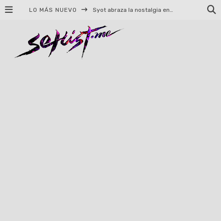
LO MÁS NUEVO
Syot abraza la nostalgia en «Blame», el primer adelanto de su EP debut
Helloween celebrará 40 años de historia con conciertos en Ciudad de México y Guadalajara
El TRI anuncia concierto en el Palacio de los Deportes con Adicto al Rocanrol
Del perreo clásico a la nueva escuela: 5 canciones que queremos escuchar en Dale Mixx 2026
El legado musical de Santa Sabina presente en Guadalajara
Ereb Altor: Los herederos del Epic Viking Metal anuncian su esperada gira por México
#Cine – Star Wars: The Mandalorian and Grogu – Reseña
#Cine – Spider-Man: Un nuevo día – Reseña