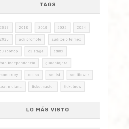
TAGS
2017
2018
2019
2022
2024
2025
ack promote
auditorio telmex
c3 rooftop
c3 stage
cdmx
foro independencia
guadalajara
monterrey
ocesa
setlist
soulflower
teatro diana
ticketmaster
ticketnow
LO MÁS VISTO