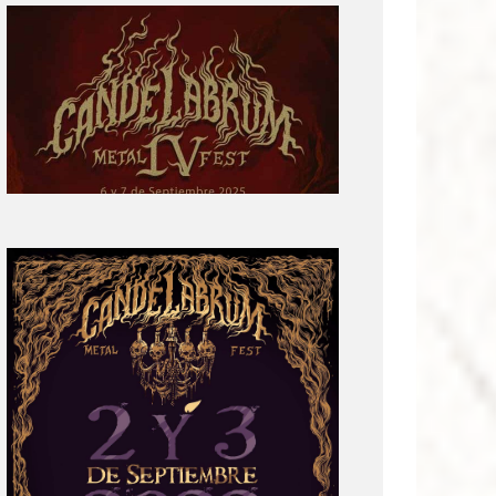
Primera
parte
del
cartel:
Candelabrum
Metal
Fest
Cuarta
Edición
Revelación
de
Cartel:
Candelabrum
Metal
Fest
2022