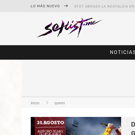
LO MÁS NUEVO
NOTICIA
#CINE – STAR WARS: THE MAND
#CINE – SPIDER-MAN: UN NUEV
Inicio
queen
D
G