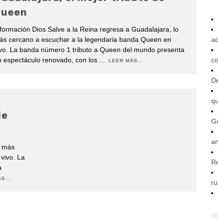
Queen
formación Dios Salve a la Reina regresa a Guadalajara, lo
ás cercano a escuchar a la legendaria banda Queen en
ad
ivo. La banda número 1 tributo a Queen del mundo presenta
n espectáculo renovado, con los
...
co
LEER MÁS...
De
q
de
G
an
o más
vivo. La
R
a
S...
ru