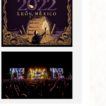
Tecate
Pal
Norte
2020