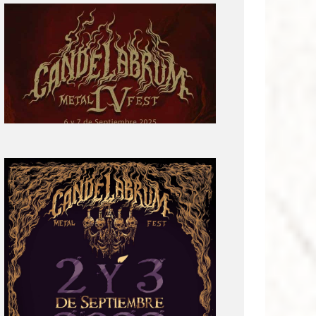
Primera
parte
del
cartel:
Candelabrum
Metal
Fest
Cuarta
Edición
Revelación
de
Cartel:
Candelabrum
Metal
Fest
2022