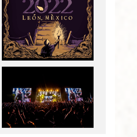
Tecate
Pal
Norte
2020