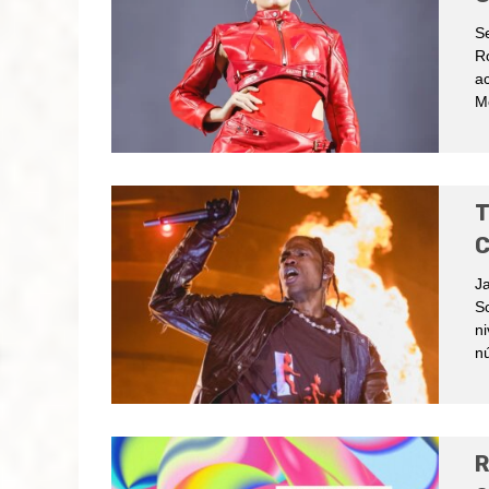
Se
Ro
ac
Mé
T
C
J
Sc
ni
nú
R