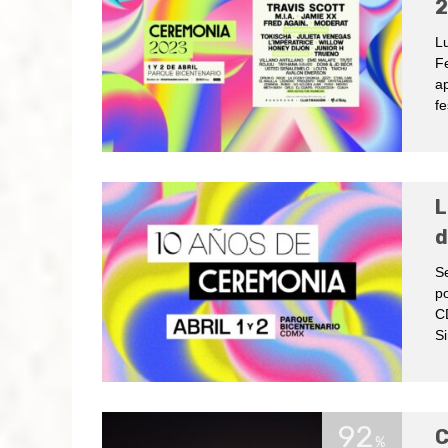
Lu
Fe
ap
fe
L
d
S
po
C
Si
92
C
%