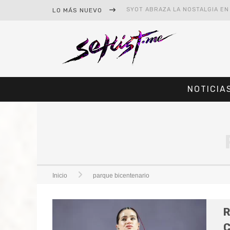
LO MÁS NUEVO
NOTICIA
#CINE – STAR WARS: THE MAND
#CINE – SPIDER-MAN: UN NUEV
Inicio
parque bicentenario
R
C