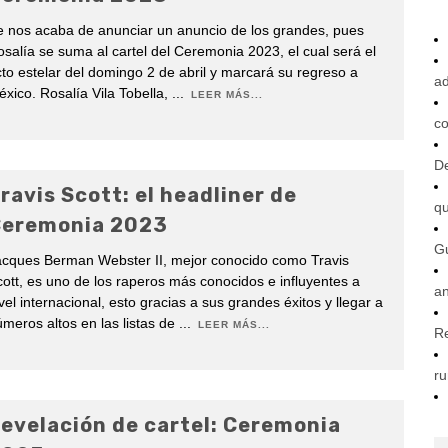
 nos acaba de anunciar un anuncio de los grandes, pues
salía se suma al cartel del Ceremonia 2023, el cual será el
to estelar del domingo 2 de abril y marcará su regreso a
ad
xico. Rosalía Vila Tobella,​
...
LEER MÁS...
co
De
ravis Scott: el headliner de
q
eremonia 2023
G
acques Berman Webster II, mejor conocido como Travis
ott, es uno de los raperos más conocidos e influyentes a
an
vel internacional, esto gracias a sus grandes éxitos y llegar a
meros altos en las listas de
...
LEER MÁS...
R
ru
evelación de cartel: Ceremonia