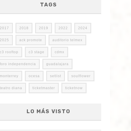
TAGS
2017
2018
2019
2022
2024
2025
ack promote
auditorio telmex
c3 rooftop
c3 stage
cdmx
foro independencia
guadalajara
monterrey
ocesa
setlist
soulflower
teatro diana
ticketmaster
ticketnow
LO MÁS VISTO