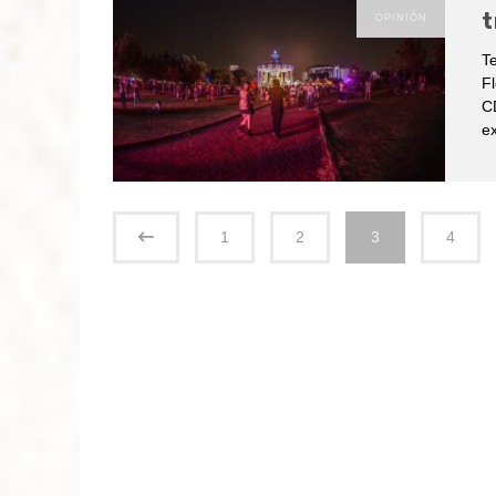
t
OPINIÓN
Te
Fl
CD
ex
1
2
3
4