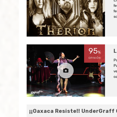
El
fe
fe
s
95
L
%
OPINIÓN
Po
Pa
ve
oa
¡¡Oaxaca Resiste!! UnderGraff