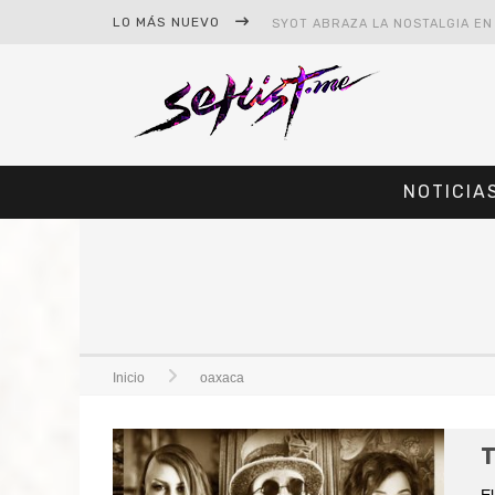
LO MÁS NUEVO
NOTICIA
#CINE – STAR WARS: THE MAND
#CINE – SPIDER-MAN: UN NUEV
Inicio
oaxaca
T