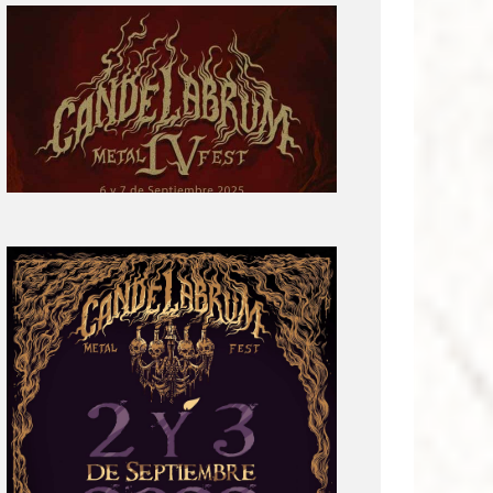
Primera
parte
del
cartel:
Candelabrum
Metal
Fest
Cuarta
Edición
Revelación
de
Cartel:
Candelabrum
Metal
Fest
2022