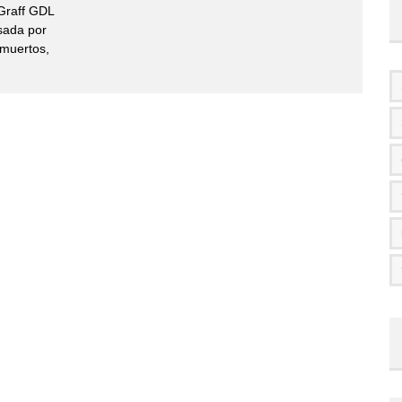
Graff GDL
lsada por
 muertos,