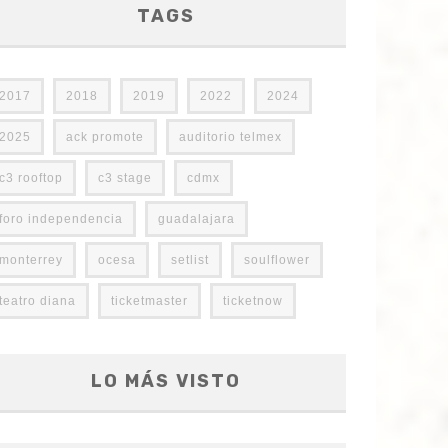
TAGS
2017
2018
2019
2022
2024
2025
ack promote
auditorio telmex
c3 rooftop
c3 stage
cdmx
foro independencia
guadalajara
monterrey
ocesa
setlist
soulflower
teatro diana
ticketmaster
ticketnow
LO MÁS VISTO