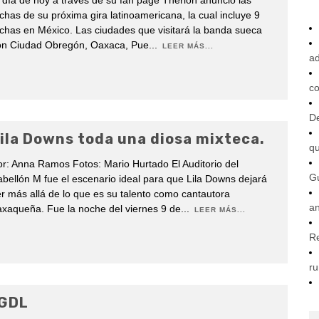
 día de hoy a través de su fan page Therion anunció las
chas de su próxima gira latinoamericana, la cual incluye 9
chas en México. Las ciudades que visitará la banda sueca
on Ciudad Obregón, Oaxaca, Pue
...
LEER MÁS...
ad
co
De
ila Downs toda una diosa mixteca.
q
r: Anna Ramos Fotos: Mario Hurtado El Auditorio del
G
bellón M fue el escenario ideal para que Lila Downs dejará
r más allá de lo que es su talento como cantautora
an
xaqueña. Fue la noche del viernes 9 de
...
LEER MÁS...
R
ru
 GDL