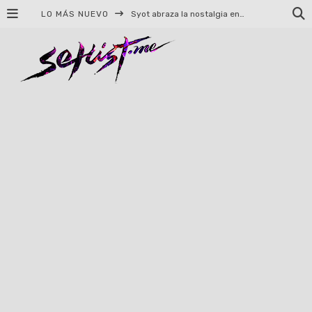
LO MÁS NUEVO
Syot abraza la nostalgia en «Blame», el primer adelanto de su EP debut
Helloween celebrará 40 años de historia con conciertos en Ciudad de México y Guadalajara
El TRI anuncia concierto en el Palacio de los Deportes con Adicto al Rocanrol
Del perreo clásico a la nueva escuela: 5 canciones que queremos escuchar en Dale Mixx 2026
El legado musical de Santa Sabina presente en Guadalajara
Ereb Altor: Los herederos del Epic Viking Metal anuncian su esperada gira por México
#Cine – Star Wars: The Mandalorian and Grogu – Reseña
#Cine – Spider-Man: Un nuevo día – Reseña