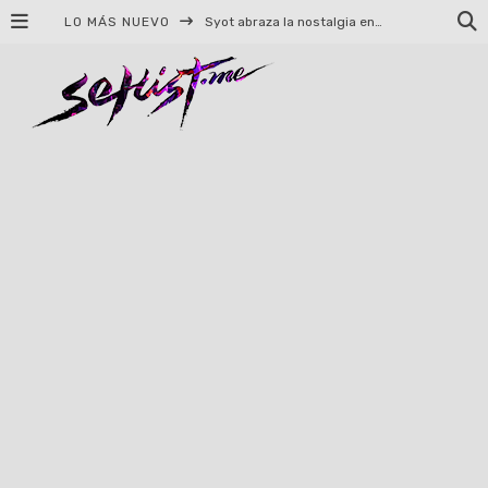
LO MÁS NUEVO
Helloween celebrará 40 años de historia con conciertos en Ciudad de México y Guadalajara
El TRI anuncia concierto en el Palacio de los Deportes con Adicto al Rocanrol
Del perreo clásico a la nueva escuela: 5 canciones que queremos escuchar en Dale Mixx 2026
El legado musical de Santa Sabina presente en Guadalajara
Ereb Altor: Los herederos del Epic Viking Metal anuncian su esperada gira por México
#Cine – Star Wars: The Mandalorian and Grogu – Reseña
#Cine – Spider-Man: Un nuevo día – Reseña