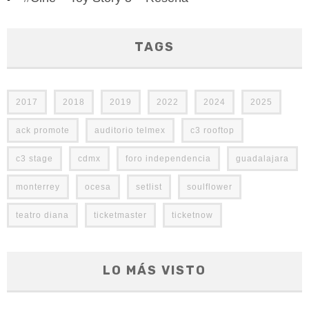
TAGS
2017
2018
2019
2022
2024
2025
ack promote
auditorio telmex
c3 rooftop
c3 stage
cdmx
foro independencia
guadalajara
monterrey
ocesa
setlist
soulflower
teatro diana
ticketmaster
ticketnow
LO MÁS VISTO