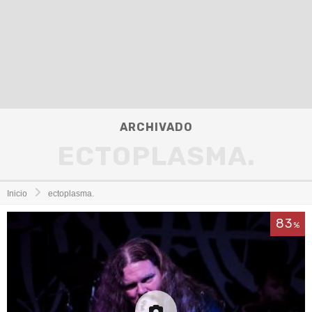
ARCHIVADO
ECTOPLASMA.
Inicio
ectoplasma.
83
%