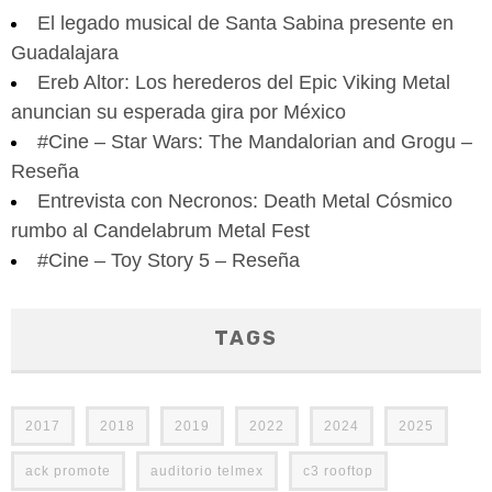
El legado musical de Santa Sabina presente en
Guadalajara
Ereb Altor: Los herederos del Epic Viking Metal
anuncian su esperada gira por México
#Cine – Star Wars: The Mandalorian and Grogu –
Reseña
Entrevista con Necronos: Death Metal Cósmico
rumbo al Candelabrum Metal Fest
#Cine – Toy Story 5 – Reseña
TAGS
2017
2018
2019
2022
2024
2025
ack promote
auditorio telmex
c3 rooftop