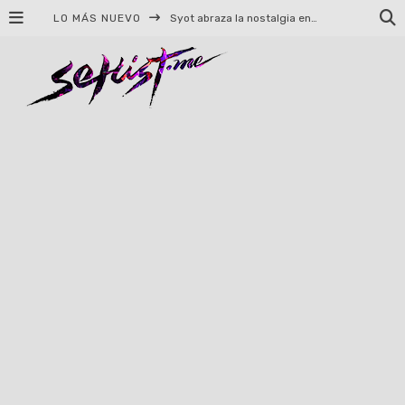
LO MÁS NUEVO
Syot abraza la nostalgia en «Blame», el primer adelanto de su EP debut
Helloween celebrará 40 años de historia con conciertos en Ciudad de México y Guadalajara
El TRI anuncia concierto en el Palacio de los Deportes con Adicto al Rocanrol
Del perreo clásico a la nueva escuela: 5 canciones que queremos escuchar en Dale Mixx 2026
El legado musical de Santa Sabina presente en Guadalajara
Ereb Altor: Los herederos del Epic Viking Metal anuncian su esperada gira por México
#Cine – Star Wars: The Mandalorian and Grogu – Reseña
#Cine – Spider-Man: Un nuevo día – Reseña