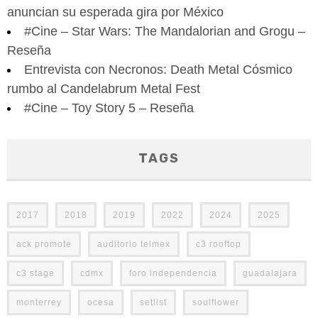
anuncian su esperada gira por México
#Cine – Star Wars: The Mandalorian and Grogu –
Reseña
Entrevista con Necronos: Death Metal Cósmico
rumbo al Candelabrum Metal Fest
#Cine – Toy Story 5 – Reseña
TAGS
2017
2018
2019
2022
2024
2025
ack promote
auditorio telmex
c3 rooftop
c3 stage
cdmx
foro independencia
guadalajara
monterrey
ocesa
setlist
soulflower