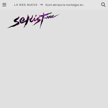
LO MÁS NUEVO
Syot abraza la nostalgia en «Blame», el primer adelanto de su EP debut
Helloween celebrará 40 años de historia con conciertos en Ciudad de México y Guadalajara
El TRI anuncia concierto en el Palacio de los Deportes con Adicto al Rocanrol
Del perreo clásico a la nueva escuela: 5 canciones que queremos escuchar en Dale Mixx 2026
El legado musical de Santa Sabina presente en Guadalajara
Ereb Altor: Los herederos del Epic Viking Metal anuncian su esperada gira por México
#Cine – Star Wars: The Mandalorian and Grogu – Reseña
#Cine – Spider-Man: Un nuevo día – Reseña